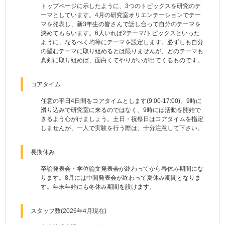
トップページに示したように、3つのトピックスを研究のテ
ーマとしています。4月の研究室オリエンテーションでテー
マを発表し、新3年生の皆さんで話し合って自分のテーマを
決めてもらいます。6人いれば2テーマ/トピックスといった
ように、なるべく均等にテーマを設定します。必ずしも自分
の望むテーマに取り組めるとは限りませんが、どのテーマも
真剣に取り組めば、面白くてやりがいが出てくるものです。
コアタイム
任意の平日4日間をコアタイムとします(9:00-17:00)。9時に
滑り込みで研究室に来るのではなく、9時には活動を開始で
きるよう心がけましょう。土日・祝祭日はコアタイムを指定
しませんが、一人で実験を行う際は、十分注意して下さい。
長期休み
卒論発表会・学位論文発表会が終わってから春休み期間にな
ります。8月には中間発表会が終わって夏休み期間となりま
す。年末年始にも冬休み期間を設けます。
スタッフ数(2026年4月現在)