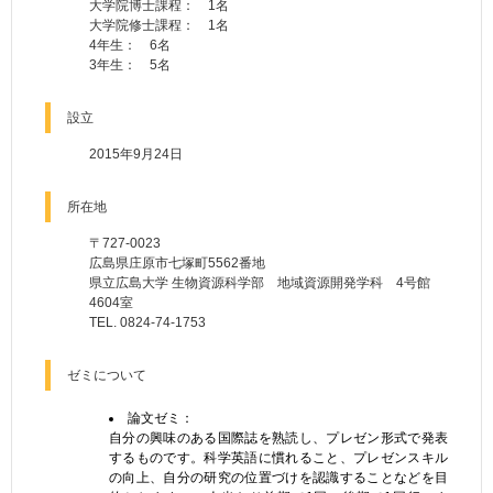
大学院博士課程： 1名
大学院修士課程： 1名
4年生： 6名
3年生： 5名
設立
2015年9月24日
所在地
〒727-0023
広島県庄原市七塚町5562番地
県立広島大学 生物資源科学部 地域資源開発学科 4号館
4604室
TEL. 0824-74-1753
ゼミについて
論文ゼミ：
自分の興味のある国際誌を熟読し、プレゼン形式で発表
するものです。科学英語に慣れること、プレゼンスキル
の向上、自分の研究の位置づけを認識することなどを目