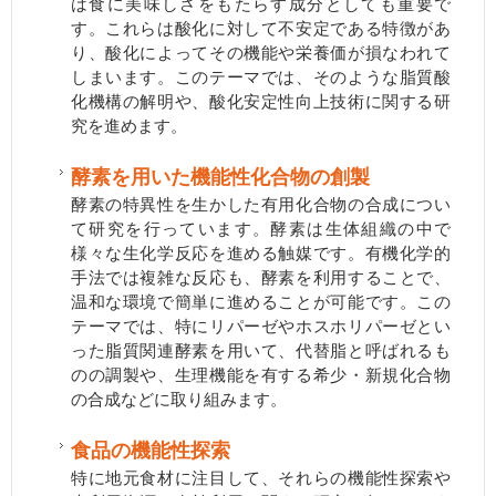
は食に美味しさをもたらす成分としても重要で
す。これらは酸化に対して不安定である特徴があ
り、酸化によってその機能や栄養価が損なわれて
しまいます。このテーマでは、そのような脂質酸
化機構の解明や、酸化安定性向上技術に関する研
究を進めます。
酵素を用いた機能性化合物の創製
酵素の特異性を生かした有用化合物の合成につい
て研究を行っています。酵素は生体組織の中で
様々な生化学反応を進める触媒です。有機化学的
手法では複雑な反応も、酵素を利用することで、
温和な環境で簡単に進めることが可能です。この
テーマでは、特にリパーゼやホスホリパーゼとい
った脂質関連酵素を用いて、代替脂と呼ばれるも
のの調製や、生理機能を有する希少・新規化合物
の合成などに取り組みます。
食品の機能性探索
特に地元食材に注目して、それらの機能性探索や