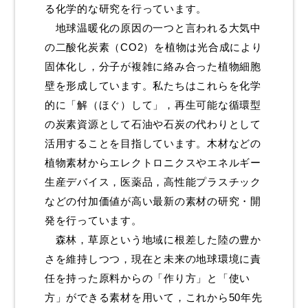
る化学的な研究を行っています。
8．働きがいも経済成長も
地球温暖化の原因の一つと言われる大気中
9．産業と技術革新の基盤をつくろう
の二酸化炭素（CO2）を植物は光合成により
10．人や国の不平等をなくそう
固体化し，分子が複雑に絡み合った植物細胞
壁を形成しています。私たちはこれらを化学
11．住み続けられるまちづくりを
的に「解（ほぐ）して」，再生可能な循環型
12．つくる責任 つかう責任
の炭素資源として石油や石炭の代わりとして
13．気候変動に具体的な対策を
活用することを目指しています。木材などの
植物素材からエレクトロニクスやエネルギー
14．海の豊かさを守ろう
生産デバイス，医薬品，高性能プラスチック
15．陸の豊かさも守ろう
などの付加価値が高い最新の素材の研究・開
16．平和と公正をすべての人に
発を行っています。
森林，草原という地域に根差した陸の豊か
17．パートナーシップで目標を達成しよう
さを維持しつつ，現在と未来の地球環境に責
ALL 全ての取組一覧を見る
任を持った原料からの「作り方」と「使い
リンク
方」ができる素材を用いて，これから50年先