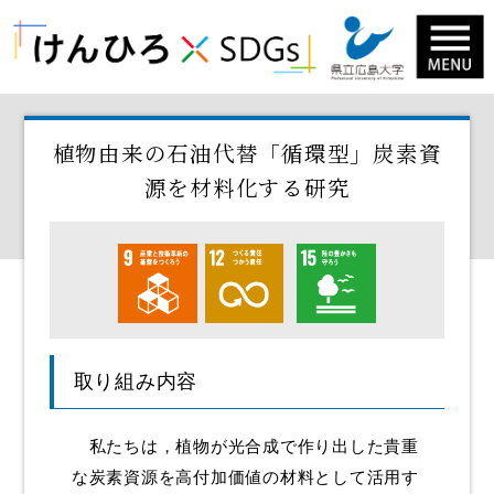
けんひろ×SDGs HOME
植物由来の石油代替「循環型」炭素資
学長挨拶
源を材料化する研究
カテゴリから取り組みを探す
1．貧困をなくそう
2．飢餓をゼロに
3．すべての人に健康と福祉を
4．質の高い教育をみんなに
取り組み内容
5．ジェンダー平等を実現しよう
6．安全な水とトイレを世界中に
私たちは，植物が光合成で作り出した貴重
7．エネルギーをみんなに そしてクリーンに
な炭素資源を高付加価値の材料として活用す