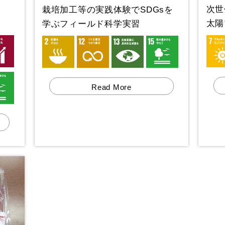
次世
栽培加工等の実践体験でSDGsを
太陽
学ぶフィールド科学実習
Read More