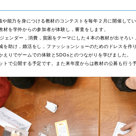
識や能力を身につける教材のコンテストを毎年２月に開催して
教材を学外からの参加者が体験し，審査をします。
，ジェンダー，消費，貧困をテーマにした４本の教材が出そろい，
城を助け，婚活をし，ファッションショーのためのドレスを作
かえりでゲームでの体験とSDGsとのつながりを学びました。
トで公開する予定です。また来年度からは教材の公募も行う