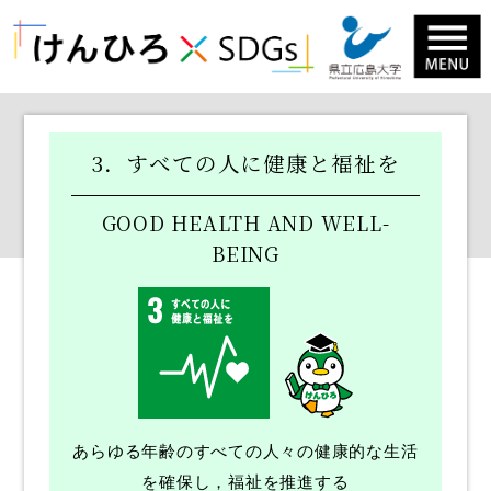
けんひろ×SDGs HOME
学長挨拶
3．すべての人に健康と福祉を
カテゴリから取り組みを探す
GOOD HEALTH AND WELL-
1．貧困をなくそう
BEING
2．飢餓をゼロに
3．すべての人に健康と福祉を
4．質の高い教育をみんなに
5．ジェンダー平等を実現しよう
6．安全な水とトイレを世界中に
あらゆる年齢のすべての人々の健康的な生活
7．エネルギーをみんなに そしてクリーンに
を確保し，福祉を推進する