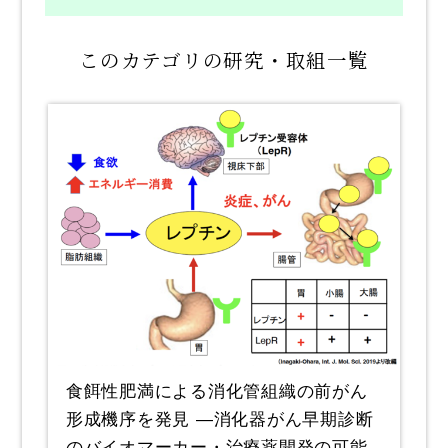
8．働きがいも経済成長も
9．産業と技術革新の基盤をつくろう
このカテゴリの研究・取組一覧
10．人や国の不平等をなくそう
11．住み続けられるまちづくりを
12．つくる責任 つかう責任
13．気候変動に具体的な対策を
14．海の豊かさを守ろう
15．陸の豊かさも守ろう
16．平和と公正をすべての人に
17．パートナーシップで目標を達成しよう
ALL 全ての取組一覧を見る
食餌性肥満による消化管組織の前がん
形成機序を発見 ―消化器がん早期診断
リンク
のバイオマーカー・治療薬開発の可能