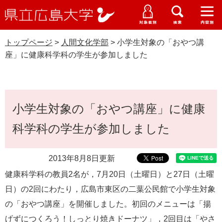
県
ペ
メ
立
ー
ニ
メ
メ
メ
受験生特設サイト
広
ニ
ニ
ニ
ジ
ュ
WEB版大学案内
島
ュ
ュ
ュ
トップページ
>
人間文化学部
>
小学生対象の「おやつ講
の
ー
大学概要
受験生の皆さま
大
ー
ー
ー
学
座」に健康科学科の学生が参加しました
先
を
資料請求
頭
飛
在学生の皆さま
学部・大学院・専攻科
人間文化学部
で
ば
交通アクセス
す
し
本
卒業生の皆さま
学生生活・就職支援
。
て
小学生対象の「おやつ講座」に健康
文
本
地域・企業の皆さま
科学科の学生が参加しました
研究・地域連携・国際交流
文
Languages
へ
研究者の皆さま
English
中文簡体
中文繁体
한국어
日本語
入試情報
2013年8月8日更新
健康科学科の教員2名が，7月20日（土曜日）と27日（土曜
教職員の皆さま
G
日）の2回にわたり，広島市東区の二葉公民館で小学生対象
o
o
の「おやつ講座」を開催しました。初回のメニューは「揚
すべて
ページ
PDF
g
げずにつくろう！しっとり焼きドーナツ」，2回目は「やさ
l