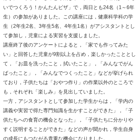
e
いでつくろう！かんたんピザ」で，両日とも24名（1～6年
カ
生）の参加がありました。この講座には，健康科学科の学
ス
タ
生（2年生2名、3年生5名、4年生1名）がアシスタントとし
ム
て参加し，児童による実習を支援しました。
検
索
講座終了後のアンケートによると，「家でも作ってみた
い」と回答した児童が9割以上を占め，楽しかったこととし
て，「お皿を洗ったこと，拭いたこと」，「みんなでがん
ばったこと」，「みんなでつくったこと」などが挙げられ
ており，子供たちは「おやつ作り」の作業以外のところで
も，それぞれ「楽しみ」を見出していました。
一方，アシスタントとして参加した学生からは，「学内の
講義や実習で得た専門知識を生かすことができた」，「子
供たちへの食育の機会となった」，「子供たちに分かりや
すく説明することができた」などの声が聞かれ，学生自身
の成長にもつながる貴重な機会になりました。