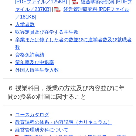
[PDFファイル／125KB]
​｜
総合学術研究科 [PDFフ
ァイル／237KB]
|
経営管理研究科 [PDFファイル
／181KB]
入学者数
収容定員及び在学する学生数
卒業または修了した者の数並びに進学者数及び就職者
数
資格免許実績
留年率及び中退率
外国人留学生受入数
６ 授業科目，授業の方法及び内容並びに年
間の授業の計画に関すること
コースカタログ
教育課程の体系・内容説明（カリキュラム）
経営管理研究科について