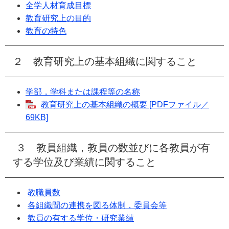
全学人材育成目標
e
教育研究上の目的
カ
ス
教育の特色
タ
ム
２ 教育研究上の基本組織に関すること
検
索
学部，学科または課程等の名称
教育研究上の基本組織の概要 [PDFファイル／
69KB]
３ 教員組織，教員の数並びに各教員が有
する学位及び業績に関すること
教職員数
各組織間の連携を図る体制，委員会等
教員の有する学位・研究業績