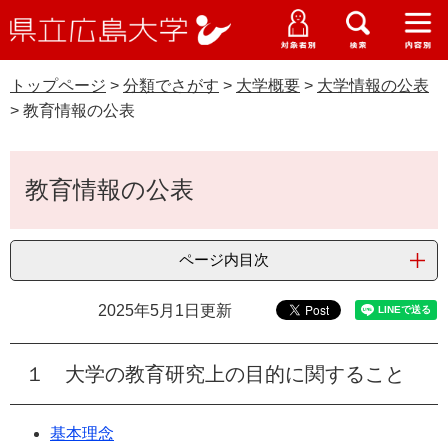
県
ペ
メ
立
ー
ニ
メ
メ
メ
受験生特設サイト
広
ニ
ニ
ニ
ジ
ュ
WEB版大学案内
島
ュ
ュ
ュ
トップページ
>
分類でさがす
>
大学概要
>
大学情報の公表
の
ー
大学概要
受験生の皆さま
大
ー
ー
ー
学
>
教育情報の公表
先
を
資料請求
頭
飛
在学生の皆さま
学部・大学院・専攻科
で
ば
本
交通アクセス
教育情報の公表
す
し
文
卒業生の皆さま
学生生活・就職支援
。
て
本
地域・企業の皆さま
研究・地域連携・国際交流
ページ内目次
文
Languages
へ
研究者の皆さま
English
中文簡体
中文繁体
한국어
日本語
2025年5月1日更新
入試情報
教職員の皆さま
G
１ 大学の教育研究上の目的に関すること
o
o
すべて
ページ
PDF
g
基本理念
l