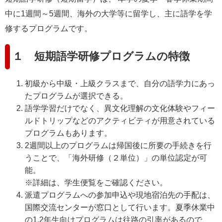
e
中に1週間～5週間、海外の大学等に留学し、主に語学を学
カ
修するプログラムです。
ス
タ
ム
１ 短期語学研修プログラムの特徴
検
索
初級から中級・上級クラスまで、自分の語学力にあっ
たプログラムが選択できる。
語学学習だけでなく、異文化理解の文化体験やフィー
ルドトリップなどのアクティビティが用意されている
プログラムもあります。
2週間以上のプログラムは帰国後に所要の手続きを行
うことで、「海外研修（２単位）」の単位認定が可
能。
※詳細は、学生便覧をご確認ください。
派遣プログラムへの参加申込や現地宿泊先の手配は、
国際交流センターが窓口として行います。夏季休業中
の1,2年生向けプログラムは往路の引率があるので、