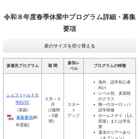
令和８年度春季休業中プログラム詳細・募集
要項
表のサイズを切り替える
参加レ
派遣先プログラム
期 間
プログラムの特徴
ベル
海外、語学初心者
向け
レベル別、多国籍
シェフィールド大
２月～３
のクラス
学ELTC
月
スター
唯一のヨーロッパ
（英国）
（2週間
ト
語学研修
～5週
アップ
ホームステイ（1人
募集要項
​(昨
間）
部屋）または学生
年度版)
寮
週末のツアーあり
（オプション）