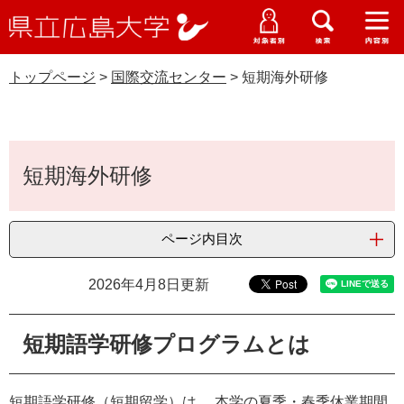
県
ペ
メ
立
ー
ニ
メ
メ
メ
受験生特設サイト
広
ニ
ニ
ニ
ジ
ュ
WEB版大学案内
島
ュ
ュ
ュ
トップページ
>
国際交流センター
>
短期海外研修
の
ー
大学概要
受験生の皆さま
大
ー
ー
ー
学
先
を
資料請求
国際交流センター
頭
飛
在学生の皆さま
学部・大学院・専攻科
で
ば
本
交通アクセス
す
し
短期海外研修
文
卒業生の皆さま
学生生活・就職支援
。
て
本
地域・企業の皆さま
研究・地域連携・国際交流
文
ページ内目次
Languages
へ
研究者の皆さま
English
中文簡体
中文繁体
한국어
日本語
入試情報
2026年4月8日更新
教職員の皆さま
G
短期語学研修プログラムとは
o
o
すべて
ページ
PDF
g
短期語学研修（短期留学）は、 本学の夏季・春季休業期間
l