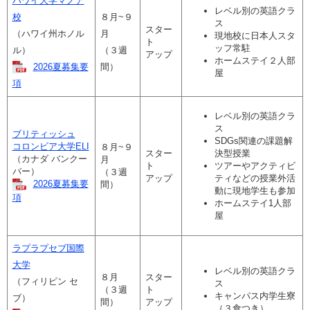
ハワイ大学マノア
レベル別の英語クラ
校
８月~９
ス
スター
（ハワイ州ホノル
月
現地校に日本人スタ
ト
ッフ常駐
ル）
（３週
アップ
ホームステイ２人部
2026夏募集要
間）
屋
項
レベル別の英語クラ
ス
ブリティッシュ
SDGs関連の課題解
コロンビア大学ELI
８月~９
スター
決型授業
（カナダ バンクー
月
ト
ツアーやアクティビ
バー）
（３週
アップ
ティなどの授業外活
2026夏募集要
間）
動に現地学生も参加
項
ホームステイ1人部
屋
ラプラプセブ国際
大学
レベル別の英語クラ
８月
スター
（フィリピン セ
ス
（３週
ト
キャンパス内学生寮
ブ）
間）
アップ
（３食つき）