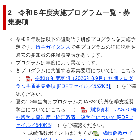
2 令和８年度実施プログラム一覧・募
集要項
令和８年度は以下の短期語学研修プログラムを実施予
定です。
留学ガイダンス
で各プログラムの詳細説明や
過去の参加者の体験談発表があります。
プログラムは年度により異なります。
各プログラムに共通する募集要項については、こちら
（
令和８年度夏期（2026年8,9月）短期プログ
ラム共通募集要項 [PDFファイル／552KB]
] ）をご確
認ください。
夏の1,2年生向けプログラムのJASSO海外留学支援奨
学金についてはこちら （
別添資料 JASSO海
外留学支援制度（協定派遣）奨学金について [PDFフ
ァイル／540KB]
）をご確認ください。
​成績係数ポイントはこちらの
成績係数ポイ