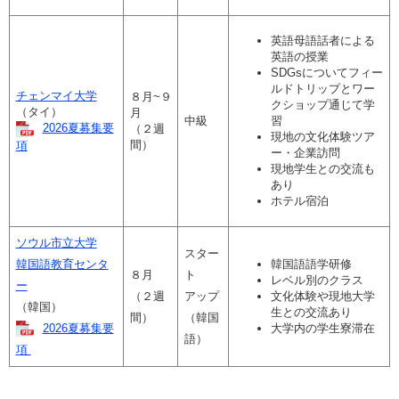
英語母語話者による
英語の授業
SDGsについてフィー
ルドトリップとワー
チェンマイ大学
８月~９
クショップ通じて学
（タイ）
月
中級
習
2026夏募集要
（２週
現地の文化体験ツア
間）
項
ー・企業訪問
現地学生との交流も
あり
ホテル宿泊
ソウル市立大学
スター
韓国語教育センタ
韓国語語学研修
８月
ト
レベル別のクラス
ー
（２週
アップ
文化体験や現地大学
（韓国）
生との交流あり
間）
（韓国
2026夏募集要
大学内の学生寮滞在
語）
項