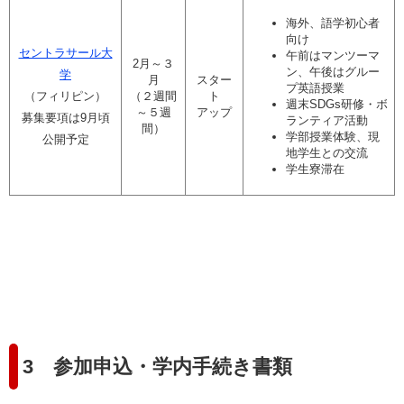
海外、語学初心者
向け
セントラサール大
午前はマンツーマ
2月～３
ン、午後はグルー
学
月
スター
プ英語授業
（フィリピン）
（２週間
ト
週末SDGs研修・ボ
～５週
アップ
募集要項は9月頃
ランティア活動
間）
学部授業体験、現
公開予定
地学生との交流
学生寮滞在
3 参加申込・学内手続き書類