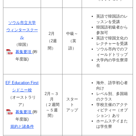
英語で韓国語のレ
ッスンを受講
ソウル市立大学
韓国語初級者から
ウィンタースクー
参加可
2月
中級～
ル
英語で韓国文化の
（2週
（英
レクチャーを受講
（韓国）
間）
語）
ソウル市内でのフ
募集要項
(昨
ィールドトリップ
年度版)​
大学内の学生寮滞
在
EF Education First
海外、語学初心者
向け
シドニー
校
2月～３
レベル別、多国籍
（オーストラリ
月
スター
のクラス
ア）
（２週間
ト
学校主催のアクテ
～５週
アップ
ィビティー（オプ
募集要項
(昨
間）
ション）あり
年度版)
ホームステイまた
規約と諸条件
は学生寮