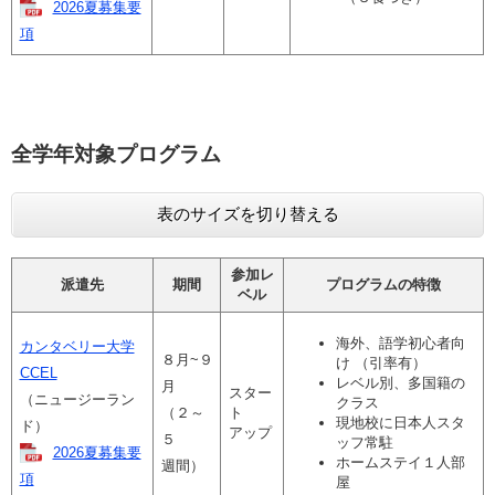
2026夏募集要
項
全学年対象プログラム
表のサイズを切り替える
参加レ
派遣先
期間
プログラムの特徴
ベル
海外、語学初心者向
カンタベリー大学
８月~９
け （引率有）
CCEL
レベル別、多国籍の
月
スター
（ニュージーラン
クラス
（２～
ト
現地校に日本人スタ
ド）
アップ
５
ッフ常駐
2026夏募集要
ホームステイ１人部
週間）
項
屋