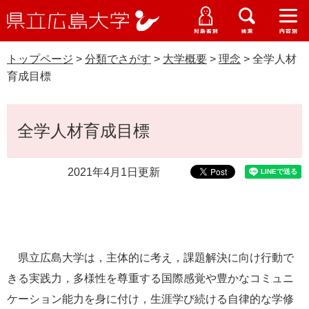
県
ペ
メ
立
ー
ニ
メ
メ
メ
受験生特設サイト
広
ニ
ニ
ニ
ジ
ュ
WEB版大学案内
島
ュ
ュ
ュ
トップページ
>
分類でさがす
>
大学概要
>
理念
>
全学人材
の
ー
大学概要
受験生の皆さま
大
ー
ー
ー
学
育成目標
先
を
資料請求
頭
飛
在学生の皆さま
学部・大学院・専攻科
で
ば
本
交通アクセス
全学人材育成目標
す
し
文
卒業生の皆さま
学生生活・就職支援
。
て
本
2021年4月1日更新
地域・企業の皆さま
研究・地域連携・国際交流
文
Languages
へ
研究者の皆さま
English
中文簡体
中文繁体
한국어
日本語
入試情報
教職員の皆さま
G
県立広島大学は，主体的に考え，課題解決に向け行動で
o
きる実践力，多様性を尊重する国際感覚や豊かなコミュニ
o
すべて
ページ
PDF
g
ケーション能力を身に付け，生涯学び続ける自律的な学修
l