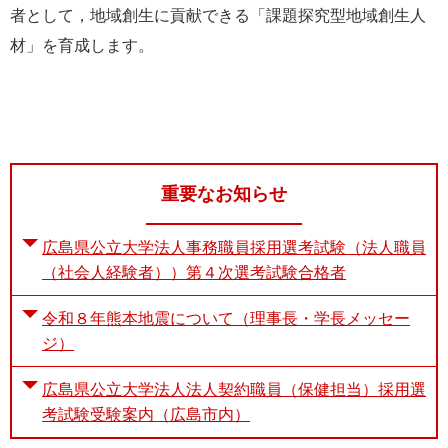
者として，地域創生に貢献できる「課題探究型地域創生人
e
カ
材」を育成します。
ス
タ
ム
検
索
重要なお知らせ
広島県公立大学法人事務職員採用選考試験（法人職員
（社会人経験者））第４次選考試験合格者
令和８年熊本地震について（理事長・学長メッセー
ジ）
広島県公立大学法人法人契約職員（保健担当）採用選
考試験受験案内（広島市内）