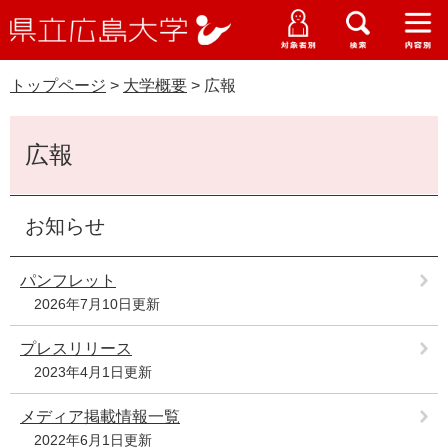
県
ペ
メ
立
ー
ニ
メ
メ
メ
受験生特設サイト
広
ニ
ニ
ニ
ジ
ュ
WEB版大学案内
島
ュ
ュ
ュ
トップページ
>
大学概要
>
広報
の
ー
大学概要
受験生の皆さま
大
ー
ー
ー
学
先
を
資料請求
本
頭
飛
在学生の皆さま
学部・大学院・専攻科
広報
文
で
ば
交通アクセス
す
し
卒業生の皆さま
学生生活・就職支援
。
て
お知らせ
本
地域・企業の皆さま
研究・地域連携・国際交流
文
Languages
パンフレット
へ
研究者の皆さま
2026年7月10日更新
English
中文簡体
中文繁体
한국어
日本語
入試情報
プレスリリース
教職員の皆さま
G
2023年4月1日更新
o
o
すべて
ページ
PDF
メディア掲載情報一覧
g
2022年6月1日更新
l