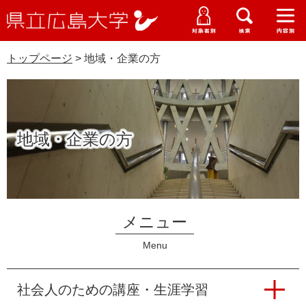
県
ペ
メ
立
ー
ニ
メ
メ
メ
受験生特設サイト
広
ニ
ニ
ニ
ジ
ュ
WEB版大学案内
島
ュ
ュ
ュ
トップページ
>
地域・企業の方
の
ー
大学概要
受験生の皆さま
大
ー
ー
ー
学
先
を
資料請求
本
頭
飛
在学生の皆さま
学部・大学院・専攻科
文
で
ば
交通アクセス
す
し
卒業生の皆さま
地域・企業の方
学生生活・就職支援
。
て
本
地域・企業の皆さま
研究・地域連携・国際交流
文
Languages
へ
研究者の皆さま
English
中文簡体
中文繁体
한국어
日本語
入試情報
メニュー
教職員の皆さま
Menu
G
o
o
すべて
ページ
PDF
社会人のための講座・生涯学習
g
l