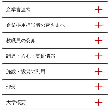
e
産学官連携
カ
ス
タ
ム
企業採用担当者の皆さまへ
検
索
教職員の公募
調達・入札・契約情報
施設・設備の利用
理念
大学概要