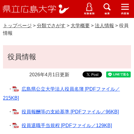
県
ペ
メ
立
ー
ニ
メ
メ
メ
受験生特設サイト
広
ニ
ニ
ニ
ジ
ュ
WEB版大学案内
島
ュ
ュ
ュ
トップページ
>
分類でさがす
>
大学概要
>
法人情報
>
役員
の
ー
大学概要
受験生の皆さま
大
ー
ー
ー
学
情報
先
を
資料請求
頭
飛
在学生の皆さま
学部・大学院・専攻科
で
ば
本
交通アクセス
役員情報
す
し
文
卒業生の皆さま
学生生活・就職支援
。
て
本
2026年4月1日更新
地域・企業の皆さま
研究・地域連携・国際交流
文
Languages
へ
・
広島県公立大学法人役員名簿 [PDFファイル／
研究者の皆さま
English
中文簡体
中文繁体
한국어
日本語
入試情報
215KB]
教職員の皆さま
G
・
役員報酬等の支給基準 [PDFファイル／96KB]
o
o
すべて
ページ
PDF
・
役員退職手当規程 [PDFファイル／129KB]
g
l