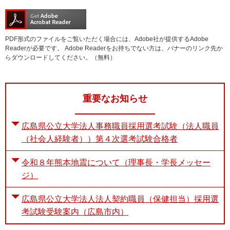
e
カ
ス
PDF形式のファイルをご覧いただく場合には、Adobe社が提供するAdobe
タ
Readerが必要です。
Adobe Readerをお持ちでない方は、バナーのリンク先か
ム
らダウンロードしてください。（無料）
検
索
重要なお知らせ
広島県公立大学法人事務職員採用選考試験（法人職員
（社会人経験者））第４次選考試験合格者
令和８年熊本地震について（理事長・学長メッセー
ジ）
広島県公立大学法人法人契約職員（保健担当）採用選
考試験受験案内（広島市内）