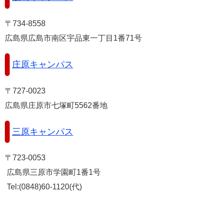
e
カ
〒734-8558
ス
広島県広島市南区宇品東一丁目1番71号
タ
ム
検
庄原キャンパス
索
〒727-0023
広島県庄原市七塚町5562番地
三原キャンパス
〒723-0053
広島県三原市学園町1番1号
Tel:(0848)60-1120(代)