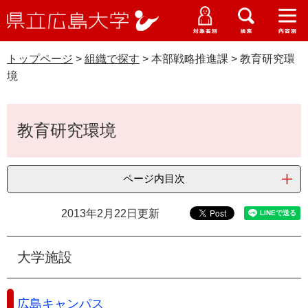
県
ペ
メ
立
ー
ニ
メ
メ
メ
受験生特設サイト
広
ニ
ニ
ニ
ジ
ュ
WEB版大学案内
島
ュ
ュ
ュ
トップページ
>
組織で探す
>
本部戦略推進課
>
教育研究環
の
ー
大学概要
受験生の皆さま
大
ー
ー
ー
学
境
先
を
資料請求
頭
飛
在学生の皆さま
学部・大学院・専攻科
で
ば
本
交通アクセス
教育研究環境
す
し
文
卒業生の皆さま
学生生活・就職支援
。
て
本
地域・企業の皆さま
研究・地域連携・国際交流
ページ内目次
文
Languages
へ
研究者の皆さま
English
中文簡体
中文繁体
한국어
日本語
2013年2月22日更新
入試情報
教職員の皆さま
G
大学施設
o
o
すべて
ページ
PDF
g
広島キャンパス
l