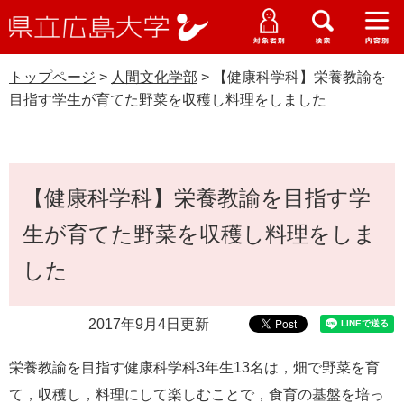
県
ペ
メ
立
ー
ニ
メ
メ
メ
受験生特設サイト
広
ニ
ニ
ニ
ジ
ュ
WEB版大学案内
島
ュ
ュ
ュ
トップページ
>
人間文化学部
>
【健康科学科】栄養教諭を
の
ー
大学概要
受験生の皆さま
大
ー
ー
ー
学
目指す学生が育てた野菜を収穫し料理をしました
先
を
資料請求
頭
飛
在学生の皆さま
学部・大学院・専攻科
人間文化学部
で
ば
交通アクセス
す
し
本
卒業生の皆さま
学生生活・就職支援
。
て
【健康科学科】栄養教諭を目指す学
文
本
地域・企業の皆さま
生が育てた野菜を収穫し料理をしま
研究・地域連携・国際交流
文
Languages
へ
した
研究者の皆さま
English
中文簡体
中文繁体
한국어
日本語
入試情報
教職員の皆さま
2017年9月4日更新
G
o
栄養教諭を目指す健康科学科
3
年生
13
名は，畑で野菜を育
o
すべて
ページ
PDF
g
て，収穫し，料理にして楽しむことで，食育の基盤を培っ
l