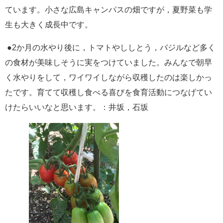
ています。小さな広島キャンパスの畑ですが，夏野菜も学
e
カ
生も大きく成長中です。
ス
タ
●2
か月の水やり後に，トマトやししとう，バジルなど多く
ム
検
の食材が美味しそうに実をつけていました。みんなで朝早
索
く水やりをして，ワイワイしながら収穫したのは楽しかっ
たです。育てて収穫し食べる喜びを食育活動につなげてい
けたらいいなと思います。：井坂，石坂