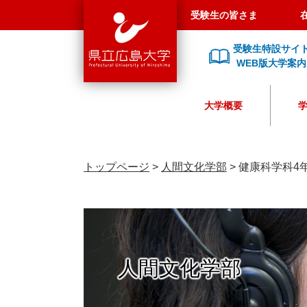
県
ペ
メ
受験生の皆さま
立
ー
ニ
広
ジ
ュ
受験生特設サイ
島
の
ー
WEB版大学案内
大
先
を
学
頭
飛
大学概要
で
ば
す
し
。
て
本
トップページ
>
人間文化学部
>
健康科学科4
文
へ
人間文化学部