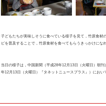
子どもたちが美味しそうに食べている様子を見て，竹原食材
ピを普及することで，竹原食材を食べてもらうきっかけにな
当日の様子は，中国新聞（平成
28
年
12
月
13
日（火曜日）朝刊
年
12
月
13
日（火曜日）『タネットニュースプラス』）
におい