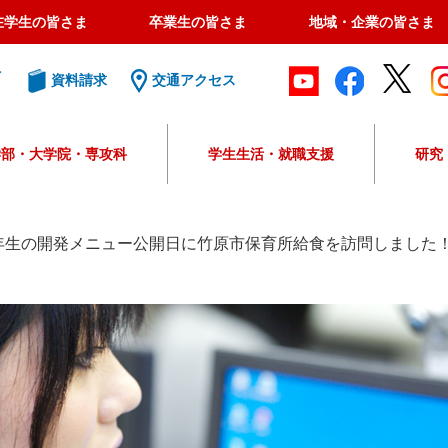
在学生の皆さま
卒業生の皆さま
地域・企業の皆さま
ト
資料請求
交通アクセス
学部・大学院・専攻科
学生生活・就職支援
研究
G
o
o
年生の開発メニュー公開日に竹原市保育所給食を訪問しました
g
l
e
カ
ス
タ
ム
検
索