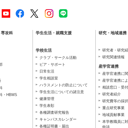
・専攻科
学生生活・就職支援
研究・地域連携
学校生活
研究者・研究
研究関連情報
クラブ・サークル活動
部
ピア・サポート
産学官連携
日常生活
産学官連携に
学生相談室
科
産学官連携に
ハラスメントの防止について
相談窓口・受
科
学生生活についての諸注意
研究者紹介
科・HBMS
健康管理
研究費等の採
学生表彰
重点研究事業
各種調査研究報告
地域貢献事業
キャンパスカレンダー
本学教職員に
各種証明書・届出
申請