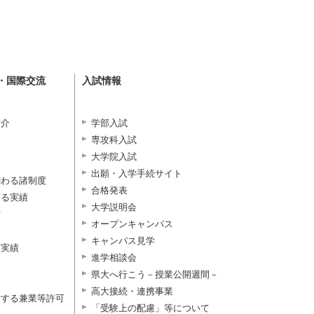
・国際交流
入試情報
紹介
学部入試
専攻科入試
大学院入試
出願・入学手続サイト
関わる諸制度
合格発表
よる実績
大学説明会
付
オープンキャンパス
キャンパス見学
択実績
進学相談会
県大へ行こう－授業公開週間－
高大接続・連携事業
対する兼業等許可
「受験上の配慮」等について