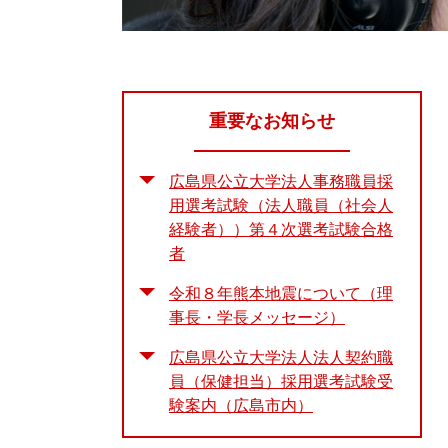
重要なお知らせ
広島県公立大学法人事務職員採
用選考試験（法人職員（社会人
経験者））第４次選考試験合格
者
令和８年熊本地震について（理
事長・学長メッセージ）
広島県公立大学法人法人契約職
員（保健担当）採用選考試験受
験案内（広島市内）