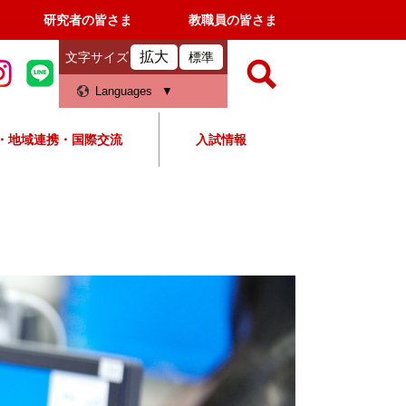
研究者の皆さま
教職員の皆さま
拡大
文字サイズ
標準
検
Languages
索
・地域連携・国際交流
入試情報
すべて
ページ
PDF
検
索
！
対
象