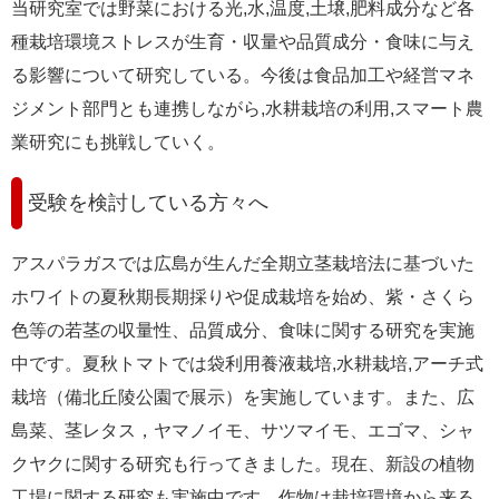
当研究室では野菜における光,水,温度,土壌,肥料成分など各
種栽培環境ストレスが生育・収量や品質成分・食味に与え
る影響について研究している。今後は食品加工や経営マネ
ジメント部門とも連携しながら,水耕栽培の利用,スマート農
業研究にも挑戦していく。
受験を検討している方々へ
アスパラガスでは広島が生んだ全期立茎栽培法に基づいた
ホワイトの夏秋期長期採りや促成栽培を始め、紫・さくら
色等の若茎の収量性、品質成分、食味に関する研究を実施
中です。夏秋トマトでは袋利用養液栽培,水耕栽培,アーチ式
栽培（備北丘陵公園で展示）を実施しています。また、広
島菜、茎レタス，ヤマノイモ、サツマイモ、エゴマ、シャ
クヤクに関する研究も行ってきました。現在、新設の植物
工場に関する研究も実施中です。作物は栽培環境から来る