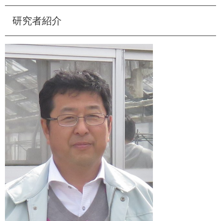
e
カ
研究者紹介
ス
タ
ム
検
索