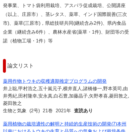
発事業、トマト袋利用栽培、アスパラ促成栽培、公開講座
（以上、庄原市）、茎レタス、薬草、インド国際親善(三次
市)、薬草(三原市)，県総技研共同(継続含み2件)、県内食品
企業（継続含み6件）、農林水産省(薬草・1件)、財団等の受
諾（植物工場・1件）等
論文リスト
薬用作物トウキの収穫適期推定プログラムの開発
井上聡,甲村浩之,五十嵐元子,横井直人,諸橋修一,野本英司,由
井秀紀,田村隆幸,安永真,白石豊,加藤晶子,矢野孝喜,菱田敦之,
菱田敦之
生物と気象
(2号)
21巻
2021年
査読あり
薬用植物の栽培適性の解明と持続的生産技術の開発(7)本州
以南におけるトウキの生育と品質への気象および栽培条件