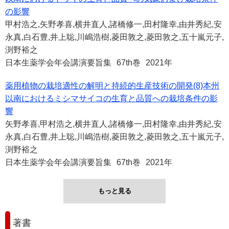
の影響
甲村浩之,矢野孝喜,横井直人,諸橋修一,田村隆幸,由井秀紀,安
永真,白石豊,井上聡,川嶋浩樹,菱田敦之,菱田敦之,五十嵐元子,
渕野裕之
日本生薬学会年会講演要旨集
67th巻
2021年
薬用植物の栽培適性の解明と持続的生産技術の開発(8)本州
以南におけるミシマサイコの生育と品質への栽培条件の影
響
矢野孝喜,甲村浩之,横井直人,諸橋修一,田村隆幸,由井秀紀,安
永真,白石豊,井上聡,川嶋浩樹,菱田敦之,菱田敦之,五十嵐元子,
渕野裕之
日本生薬学会年会講演要旨集
67th巻
2021年
もっと見る
著書