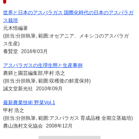
世界と日本のアスパラガス 国際化時代の日本のアスパラガ
ス栽培
元木悟編著
(担当:分担執筆, 範囲:オセアニア、メキシコのアスパラガ
ス生産)
養賢堂
2016年03月
アスパラガスの生理生態と生産事例
農耕と園芸編集部,甲村 浩之
(担当:分担執筆, 範囲:収穫後の鮮度保持)
誠文堂新光社
2010年09月
最新農業技術 野菜Vol.1
甲村 浩之
(担当:分担執筆, 範囲:アスパラガス 育成品種 全期立茎栽培)
農山漁村文化協会
2008年12月