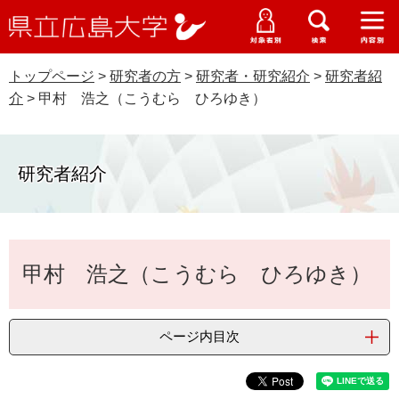
県
ペ
メ
立
ー
ニ
メ
メ
メ
受験生特設サイト
広
ニ
ニ
ニ
ジ
ュ
WEB版大学案内
島
ュ
ュ
ュ
トップページ
>
研究者の方
>
研究者・研究紹介
>
研究者紹
の
ー
大学概要
受験生の皆さま
大
ー
ー
ー
学
介
>
甲村 浩之（こうむら ひろゆき）
先
を
資料請求
頭
飛
在学生の皆さま
学部・大学院・専攻科
で
ば
交通アクセス
す
し
研究者紹介
卒業生の皆さま
学生生活・就職支援
。
て
本
地域・企業の皆さま
研究・地域連携・国際交流
文
Languages
本
へ
甲村 浩之（こうむら ひろゆき）
研究者の皆さま
文
English
中文簡体
中文繁体
한국어
日本語
入試情報
教職員の皆さま
G
ページ内目次
o
o
すべて
ページ
PDF
g
l