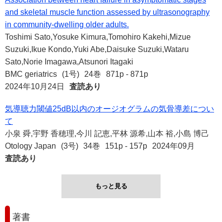
and skeletal muscle function assessed by ultrasonography
in community-dwelling older adults.
Toshimi Sato,Yosuke Kimura,Tomohiro Kakehi,Mizue
Suzuki,Ikue Kondo,Yuki Abe,Daisuke Suzuki,Wataru
Sato,Norie Imagawa,Atsunori Itagaki
BMC geriatrics
(1号)
24巻
871p - 871p
2024年10月24日
査読あり
気導聴力閾値25dB以内のオージオグラムの気骨導差につい
て
小泉 舜,宇野 香穂理,今川 記恵,平林 源希,山本 裕,小島 博己
Otology Japan
(3号)
34巻
151p - 157p
2024年09月
査読あり
もっと見る
著書