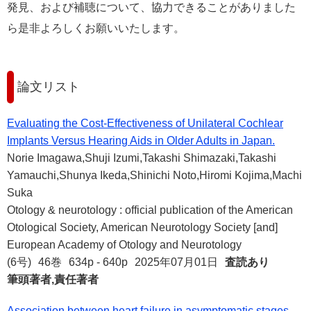
発見、および補聴について、協力できることがありました
ら是非よろしくお願いいたします。
論文リスト
Evaluating the Cost-Effectiveness of Unilateral Cochlear
Implants Versus Hearing Aids in Older Adults in Japan.
Norie Imagawa,Shuji Izumi,Takashi Shimazaki,Takashi
Yamauchi,Shunya Ikeda,Shinichi Noto,Hiromi Kojima,Machi
Suka
Otology & neurotology : official publication of the American
Otological Society, American Neurotology Society [and]
European Academy of Otology and Neurotology
(6号)
46巻
634p - 640p
2025年07月01日
査読あり
筆頭著者,責任著者
Association between heart failure in asymptomatic stages