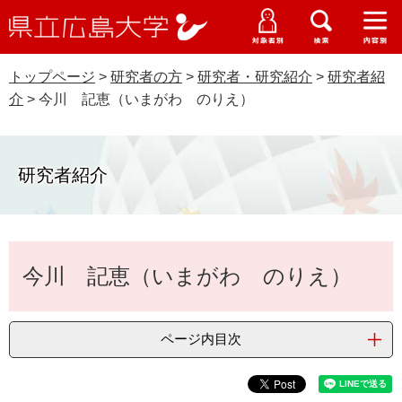
県
ペ
メ
立
ー
ニ
メ
メ
メ
受験生特設サイト
広
ニ
ニ
ニ
ジ
ュ
WEB版大学案内
島
ュ
ュ
ュ
トップページ
>
研究者の方
>
研究者・研究紹介
>
研究者紹
の
ー
大学概要
受験生の皆さま
大
ー
ー
ー
学
介
>
今川 記恵（いまがわ のりえ）
先
を
資料請求
頭
飛
在学生の皆さま
学部・大学院・専攻科
で
ば
交通アクセス
す
し
研究者紹介
卒業生の皆さま
学生生活・就職支援
。
て
本
地域・企業の皆さま
研究・地域連携・国際交流
文
Languages
本
へ
今川 記恵（いまがわ のりえ）
研究者の皆さま
文
English
中文簡体
中文繁体
한국어
日本語
入試情報
教職員の皆さま
G
ページ内目次
o
o
すべて
ページ
PDF
g
l