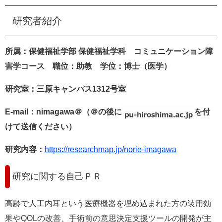
e
カ
研究者紹介
ス
タ
ム
所属：保健福祉学部 保健福祉学科 コミュニケーション障
検
害学コース 職位：助教 学位：博士（医学）
索
研究室：三原キャンパス1312号室
E-mail：nimagawa
＠（＠の後に
を付
けて送信ください）
研究内容：
https://researchmap.jp/norie-imagawa
研究に関する自己ＰＲ
高齢で人工内耳という医療機器を埋め込まれた方の装用効
果やQOLの改善、手術前の意思決定支援ツールの開発が主