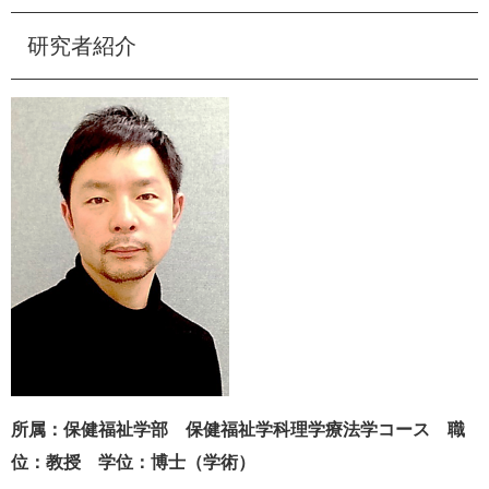
e
カ
研究者紹介
ス
タ
ム
検
索
所属：
保健福祉学部 保健福祉学科理学療法学コース 職
位：教授 学位：博士（学術）