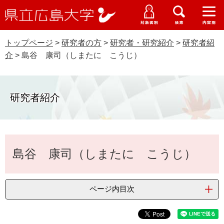
県
ペ
メ
立
ー
ニ
メ
メ
メ
受験生特設サイト
広
ニ
ニ
ニ
ジ
ュ
WEB版大学案内
島
ュ
ュ
ュ
トップページ
>
研究者の方
>
研究者・研究紹介
>
研究者紹
の
ー
大学概要
受験生の皆さま
大
ー
ー
ー
学
介
>
島谷 康司（しまたに こうじ）
先
を
資料請求
頭
飛
在学生の皆さま
学部・大学院・専攻科
で
ば
交通アクセス
す
し
研究者紹介
卒業生の皆さま
学生生活・就職支援
。
て
本
地域・企業の皆さま
研究・地域連携・国際交流
文
Languages
本
へ
島谷 康司（しまたに こうじ）
研究者の皆さま
文
English
中文簡体
中文繁体
한국어
日本語
入試情報
教職員の皆さま
G
ページ内目次
o
o
すべて
ページ
PDF
g
l