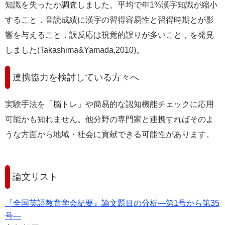
知識を失ったか調査しました。平均で年1%漢字知識が縮小
すること，音読成績に漢字の習得容易性と習得時期とが影
響を与えること，誤反応は視覚的誤りが多いこと，を発見
しました(Takashima&Yamada,2010)。
連携協力を検討している方々へ
実験手法を「脳トレ」や簡易的な認知機能チェックに応用
可能かも知れません。他分野の専門家と連携すればそのよ
うな方面から地域・社会に貢献できる可能性があります。
論文リスト
『全国英語教育学会紀要』論文題目の分析―第1号から第35
号―