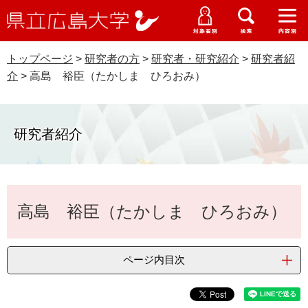
県
ペ
メ
立
ー
ニ
メ
メ
メ
受験生特設サイト
広
ニ
ニ
ニ
ジ
ュ
WEB版大学案内
島
ュ
ュ
ュ
トップページ
>
研究者の方
>
研究者・研究紹介
>
研究者紹
の
ー
大学概要
受験生の皆さま
大
ー
ー
ー
学
介
>
高島 裕臣（たかしま ひろおみ）
先
を
資料請求
頭
飛
在学生の皆さま
学部・大学院・専攻科
で
ば
交通アクセス
す
し
研究者紹介
卒業生の皆さま
学生生活・就職支援
。
て
本
地域・企業の皆さま
研究・地域連携・国際交流
文
Languages
本
へ
高島 裕臣（たかしま ひろおみ）
研究者の皆さま
文
English
中文簡体
中文繁体
한국어
日本語
入試情報
教職員の皆さま
G
ページ内目次
o
o
すべて
ページ
PDF
g
l