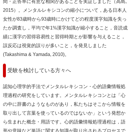
間・正答率に有意な相関があることを実証しました（高島,
2015）。メンタルレキシコンの縮小について，ある日本人
女性が83歳時から93歳時にかけてどの程度漢字知識を失っ
たか調査し，平均で年1%漢字知識が縮小すること，音読成
績に漢字の習得容易性と習得時期とが影響を与えること，
誤反応は視覚的誤りが多いこと，を発見しました
(Takashima & Yamada, 2010)。
受験を検討している方々へ
認知心理学的手法でメンタルレキシコン・心的語彙情報処
理過程の研究をしています。メンタルレキシコンとは「心
の中に辞書のようなものがあり，私たちはそこから情報を
取り出して言葉を使っているのではないか」という発想か
ら生まれた概念・用語です。心的語彙情報処理過程は，語
形や意味など単語に関する知識が取り出されるプロセスで