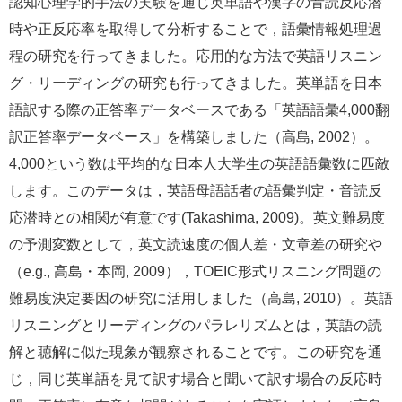
認知心理学的手法の実験を通じ英単語や漢字の音読反応潜
時や正反応率を取得して分析することで，語彙情報処理過
程の研究を行ってきました。応用的な方法で英語リスニン
グ・リーディングの研究も行ってきました。英単語を日本
語訳する際の正答率データベースである「英語語彙4,000翻
訳正答率データベース」を構築しました（高島, 2002）。
4,000という数は平均的な日本人大学生の英語語彙数に匹敵
します。このデータは，英語母語話者の語彙判定・音読反
応潜時との相関が有意です(Takashima, 2009)。英文難易度
の予測変数として，英文読速度の個人差・文章差の研究や
（e.g., 高島・本岡, 2009），TOEIC形式リスニング問題の
難易度決定要因の研究に活用しました（高島, 2010）。英語
リスニングとリーディングのパラレリズムとは，英語の読
解と聴解に似た現象が観察されることです。この研究を通
じ，同じ英単語を見て訳す場合と聞いて訳す場合の反応時