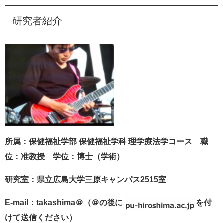
e
カ
研究者紹介
ス
タ
ム
検
索
所属：保健福祉学部 保健福祉学科 理学療法学コース 職
位：准教授 学位：博士（学術）
研究室：県立広島大学三原キャンパス2515室
E-mail
：takashima＠（＠の後に
を付
けて送信ください）