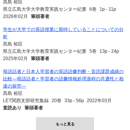
髙島 裕臣
県立広島大学大学教育実践センター紀要
6巻
1p - 11p
2026年02月
筆頭著者
学生が大学での英語授業に期待していることについての分
析
髙島 裕臣
県立広島大学大学教育実践センター紀要
5巻
13p - 24p
2025年02月
筆頭著者
母語話者と日本人学習者の英語語彙判断・音読課題成績の
比較―母語話者と学習者の語彙情報処理過程の共通性と相
違の探究―
髙島 裕臣
LET関西支部研究集録
20巻
33p - 56p
2022年03月
査読あり
筆頭著者
もっと見る