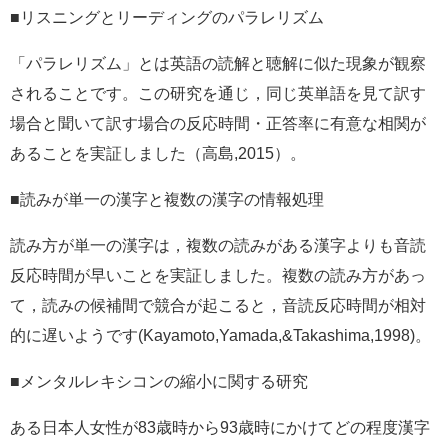
■リスニングとリーディングのパラレリズム
「パラレリズム」とは英語の読解と聴解に似た現象が観察
されることです。この研究を通じ，同じ英単語を見て訳す
場合と聞いて訳す場合の反応時間・正答率に有意な相関が
あることを実証しました（高島,2015）。
■読みが単一の漢字と複数の漢字の情報処理
読み方が単一の漢字は，複数の読みがある漢字よりも音読
反応時間が早いことを実証しました。複数の読み方があっ
て，読みの候補間で競合が起こると，音読反応時間が相対
的に遅いようです(Kayamoto,Yamada,&Takashima,1998)。
■メンタルレキシコンの縮小に関する研究
ある日本人女性が83歳時から93歳時にかけてどの程度漢字