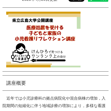
e
カ
ス
タ
ム
検
索
講座概要
近年では小児診療科の拠点病院化や混合病棟の増加，入
院期間の短縮化に伴う地域診療の増加により，多様な看護