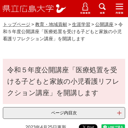
県
ペ
メ
立
ー
ニ
メ
メ
メ
受験生特設サイト
広
ニ
ニ
ニ
ジ
ュ
WEB版大学案内
島
ュ
ュ
ュ
トップページ
>
教育・地域貢献
>
生涯学習
>
公開講座
>
令
の
ー
大学概要
受験生の皆さま
大
ー
ー
ー
学
和５年度公開講座「医療処置を受ける子どもと家族の小児
先
を
資料請求
看護リフレクション講座」を開講します
頭
飛
在学生の皆さま
学部・大学院・専攻科
で
ば
公開講座
交通アクセス
す
し
卒業生の皆さま
学生生活・就職支援
。
て
本
本
令和５年度公開講座「医療処置を受
文
地域・企業の皆さま
研究・地域連携・国際交流
文
Languages
ける子どもと家族の小児看護リフレ
へ
研究者の皆さま
English
中文簡体
中文繁体
한국어
日本語
入試情報
クション講座」を開講します
教職員の皆さま
G
o
ページ内目次
o
すべて
ページ
PDF
g
2023年4月25日更新
l