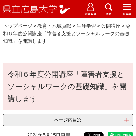
県
ペ
メ
立
ー
ニ
メ
メ
メ
受験生特設サイト
広
ニ
ニ
ニ
ジ
ュ
WEB版大学案内
島
ュ
ュ
ュ
トップページ
>
教育・地域貢献
>
生涯学習
>
公開講座
>
令
の
ー
大学概要
受験生の皆さま
大
ー
ー
ー
学
和６年度公開講座「障害者支援とソーシャルワークの基礎
先
を
資料請求
知識」を開講します
頭
飛
在学生の皆さま
学部・大学院・専攻科
で
ば
公開講座
交通アクセス
す
し
卒業生の皆さま
学生生活・就職支援
。
て
本
本
令和６年度公開講座「障害者支援と
文
地域・企業の皆さま
研究・地域連携・国際交流
文
Languages
ソーシャルワークの基礎知識」を開
へ
研究者の皆さま
English
中文簡体
中文繁体
한국어
日本語
入試情報
講します
教職員の皆さま
G
o
ページ内目次
o
すべて
ページ
PDF
g
2024年5月15日更新
l