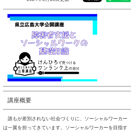
e
カ
ス
タ
ム
検
索
講座概要
誰もが差別されない社会づくりに、ソーシャルワーカー
は一翼を担ってきています。ソーシャルワーカーを目指す