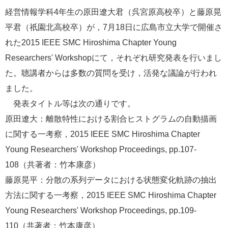
e
経営情報学科4年生の原田遼大君（呉宮原高校卒）と藤原晃
カ
平君（祇園北高校卒）が，7月18日に広島市立大学で開催さ
ス
タ
れた2015 IEEE SMC Hiroshima Chapter Young
ム
Researchers' Workshopにて，それぞれ研究発表を行いまし
検
索
た。聴講者からは多数の質問を受け，活発な議論が行われ
ました。
発表タイトル等は次の通りです。
原田遼大：離散特性における割合ヒストグラムの自動描画
に関する一考察，2015 IEEE SMC Hiroshima Chapter
Young Researchers' Workshop Proceedings, pp.107-
108（共著者：竹本康彦）
藤原晃平：分散の系列データにおける状態変化軌跡の抽出
方法に関する一考察，2015 IEEE SMC Hiroshima Chapter
Young Researchers' Workshop Proceedings, pp.109-
110（共著者：竹本康彦）