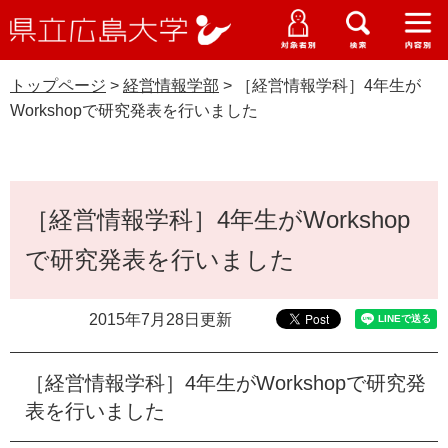
県
ペ
メ
立
ー
ニ
メ
メ
メ
受験生特設サイト
広
ニ
ニ
ニ
ジ
ュ
WEB版大学案内
島
ュ
ュ
ュ
トップページ
>
経営情報学部
>
［経営情報学科］4年生が
の
ー
大学概要
受験生の皆さま
大
ー
ー
ー
学
Workshopで研究発表を行いました
先
を
資料請求
頭
飛
在学生の皆さま
学部・大学院・専攻科
経営情報学部
で
ば
交通アクセス
す
し
本
卒業生の皆さま
学生生活・就職支援
。
て
［経営情報学科］4年生がWorkshop
文
本
地域・企業の皆さま
で研究発表を行いました
研究・地域連携・国際交流
文
Languages
へ
研究者の皆さま
English
中文簡体
中文繁体
한국어
日本語
入試情報
2015年7月28日更新
教職員の皆さま
G
［経営情報学科］4年生がWorkshopで研究発
o
o
表を行いました
すべて
ページ
PDF
g
l