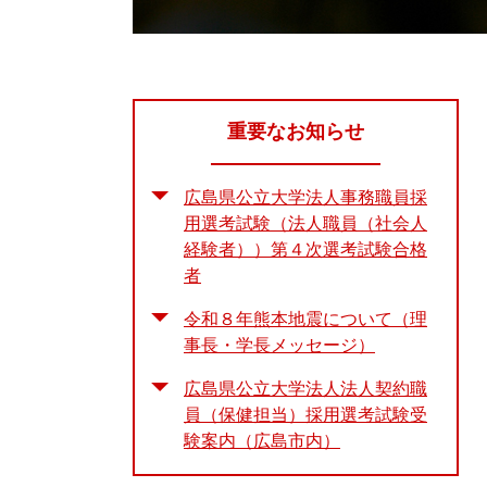
重要なお知らせ
広島県公立大学法人事務職員採
用選考試験（法人職員（社会人
経験者））第４次選考試験合格
者
令和８年熊本地震について（理
事長・学長メッセージ）
広島県公立大学法人法人契約職
員（保健担当）採用選考試験受
験案内（広島市内）