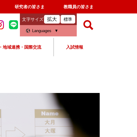
研究者の皆さま
教職員の皆さま
拡大
文字サイズ
標準
検
Languages
索
・地域連携・国際交流
入試情報
すべて
ページ
PDF
検
索
対
象