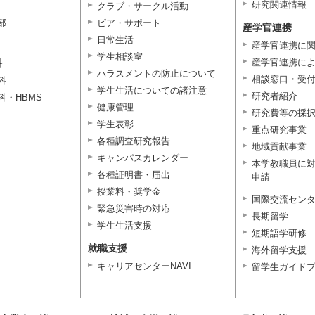
研究関連情報
クラブ・サークル活動
部
ピア・サポート
産学官連携
日常生活
産学官連携に
学生相談室
科
産学官連携に
ハラスメントの防止について
相談窓口・受
科
学生生活についての諸注意
研究者紹介
科・HBMS
健康管理
研究費等の採
学生表彰
重点研究事業
各種調査研究報告
地域貢献事業
キャンパスカレンダー
本学教職員に
各種証明書・届出
申請
授業料・奨学金
国際交流セン
緊急災害時の対応
長期留学
学生生活支援
短期語学研修
就職支援
海外留学支援
キャリアセンターNAVI
留学生ガイド