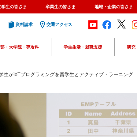
在学生の皆さま
卒業生の皆さま
地域・企業の皆さま
ト
資料請求
交通アクセス
学部・大学院・専攻科
学生生活・就職支援
研究
G
o
o
学生がIoTプログラミングを留学生とアクティブ・ラーニング
g
l
e
カ
ス
タ
ム
検
索