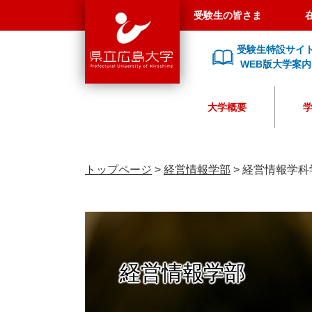
県
ペ
メ
受験生の皆さま
立
ー
ニ
広
ジ
ュ
受験生特設サイ
島
の
ー
WEB版大学案内
大
先
を
学
頭
飛
大学概要
で
ば
す
し
。
て
本
トップページ
>
経営情報学部
>
経営情報学科
文
へ
経営情報学部