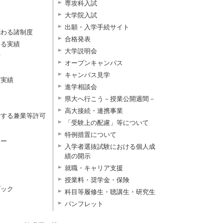
専攻科入試
大学院入試
出願・入学手続サイト
関わる諸制度
合格発表
よる実績
大学説明会
付
オープンキャンパス
キャンパス見学
択実績
進学相談会
県大へ行こう－授業公開週間－
高大接続・連携事業
対する兼業等許可
「受験上の配慮」等について
特例措置について
ター
入学者選抜試験における個人成
績の開示
就職・キャリア支援
授業料・奨学金・保険
ブック
科目等履修生・聴講生・研究生
パンフレット