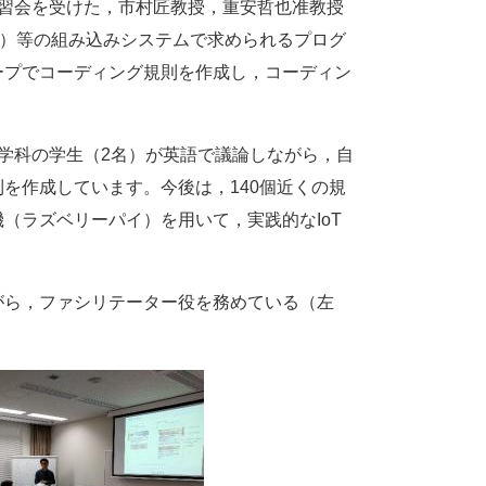
習会を受けた，市村
匠
教授，重安
哲也
准教授
）等の組み込みシステムで求められるプログ
ープでコーディング規則を作成し，コーディン
学科の学生（2名）が英語で議論しながら，自
則を作成しています。今後は，
140
個近くの規
機（ラズベリーパイ）を用いて，実践的な
IoT
ら，ファシリテーター役を務めている（左