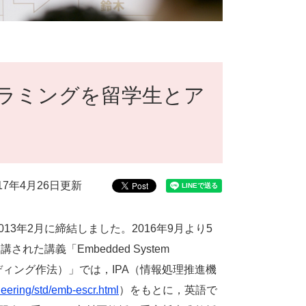
グラミングを留学生とア
017年4月26日更新
013
年
2
月に締結しました。
2016
年
9
月より
5
開講された講義「
Embedded System
ディング作法）
」では，
IPA
（情報処理推進機
neering/std/emb-escr.html
）をもとに，英語で