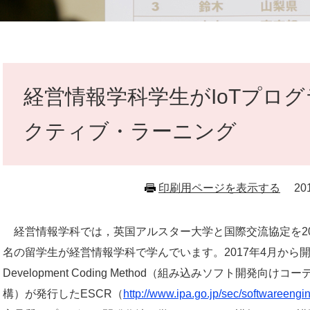
本
文
経営情報学科学生がIoTプロ
クティブ・ラーニング
印刷用ページを表示する
2
経営情報学科では，英国アルスター大学と国際交流協定を
2
名の留学生が経営情報学科で学んでいます。
2017
年
4
月から
Development Coding Method
（
組み込みソフト開発向けコー
構）が発行した
ESCR
（
http://www.ipa.go.jp/sec/softwareengi