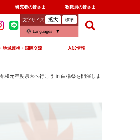
研究者の皆さま
教職員の皆さま
拡大
文字サイズ
標準
検
Languages
索
・地域連携・国際交流
入試情報
すべて
ページ
PDF
検
索
令和元年度県大へ行こう in 白楊祭を開催しま
対
象