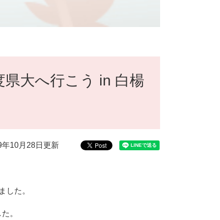
大へ行こう in 白楊
19年10月28日更新
しました。
した。