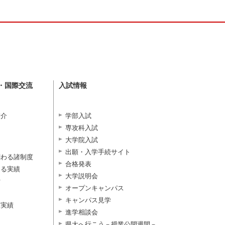
・国際交流
入試情報
紹介
学部入試
専攻科入試
大学院入試
出願・入学手続サイト
関わる諸制度
合格発表
よる実績
大学説明会
付
オープンキャンパス
キャンパス見学
択実績
進学相談会
県大へ行こう－授業公開週間－