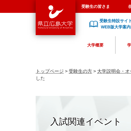
県
ペ
メ
受験生の皆さま
立
ー
ニ
広
ジ
ュ
受験生特設サイ
島
の
ー
WEB版大学案内
大
先
を
学
頭
飛
大学概要
で
ば
す
し
。
て
本
トップページ
>
受験生の方
>
大学説明会・オ
文
した
へ
入試関連イベント