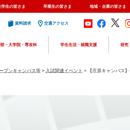
在学生の皆さま
卒業生の皆さま
地域・企業の皆さま
ト
資料請求
交通アクセス
学部・大学院・専攻科
学生生活・就職支援
研究
G
o
o
ープンキャンパス等
>
入試関連イベント
>
【庄原キャンパス】
g
l
e
カ
ス
タ
ム
検
索