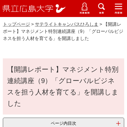
県
ペ
メ
立
ー
ニ
メ
メ
メ
受験生特設サイト
広
ニ
ニ
ニ
ジ
ュ
WEB版大学案内
島
ュ
ュ
ュ
トップページ
>
サテライトキャンパスひろしま
>
【開講レ
の
ー
大学概要
受験生の皆さま
大
ー
ー
ー
学
ポート】マネジメント特別連続講座（9）「グローバルビジ
先
を
資料請求
ネスを担う人材を育てる」を開講しました
頭
飛
在学生の皆さま
学部・大学院・専攻科
で
ば
サテライトキャンパスひろしま
交通アクセス
す
し
卒業生の皆さま
学生生活・就職支援
。
て
本
本
【開講レポート】マネジメント特別
文
地域・企業の皆さま
研究・地域連携・国際交流
文
Languages
連続講座（9）「グローバルビジネ
へ
研究者の皆さま
English
中文簡体
中文繁体
한국어
日本語
入試情報
スを担う人材を育てる」を開講しま
教職員の皆さま
した
G
o
o
すべて
ページ
PDF
g
ページ内目次
l