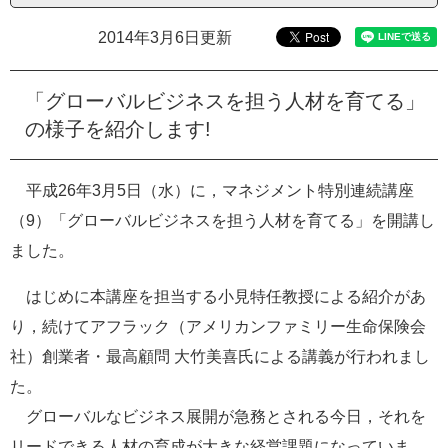
e
2014年3月6日更新
カ
ス
タ
「グローバルビジネスを担う人材を育てる」
ム
検
の様子を紹介します!
索
平成26年3月5日（水）に，マネジメント特別連続講座
（9）「グローバルビジネスを担う人材を育てる」を開講し
ました。
はじめに本講座を担当する小見特任教授による紹介があ
り，続けてアフラック（アメリカンファミリー生命保険会
社）創業者・最高顧問 大竹美喜氏による講義が行われまし
た。
グローバルなビジネス展開が急務とされる今日，それを
リードできる人材の育成が大きな経営課題になっていま