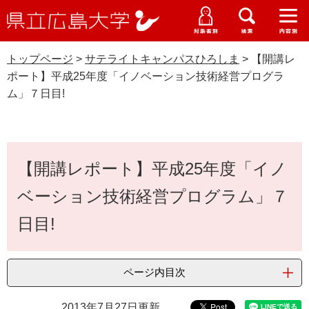
県
ペ
メ
立
ー
ニ
メ
メ
メ
受験生特設サイト
広
ニ
ニ
ニ
ジ
ュ
WEB版大学案内
島
ュ
ュ
ュ
トップページ
>
サテライトキャンパスひろしま
>
【開講レ
の
ー
大学概要
受験生の皆さま
大
ー
ー
ー
学
ポート】平成25年度「イノベーション技術経営プログラ
先
を
資料請求
ム」７日目!
頭
飛
在学生の皆さま
学部・大学院・専攻科
で
ば
サテライトキャンパスひろしま
交通アクセス
す
し
卒業生の皆さま
学生生活・就職支援
。
て
本
本
【開講レポート】平成25年度「イノ
文
地域・企業の皆さま
研究・地域連携・国際交流
文
Languages
ベーション技術経営プログラム」７
へ
研究者の皆さま
English
中文簡体
中文繁体
한국어
日本語
入試情報
日目!
教職員の皆さま
G
o
ページ内目次
o
すべて
ページ
PDF
g
2013年7月27日更新
l