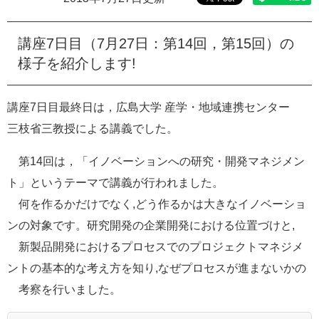
e
カ
講座7日目（7月27日：第14回，第15回）の
ス
タ
様子を紹介します!
ム
検
索
講座7日目最終日は，広島大学 産学・地域連携センター
三枝省三教授による講義でした。
第14回は，「イノベーションへの研究・開発マネジメン
ト」というテーマで講義が行われました。
何を作るかだけでなく,どう作るかは大きなイノベーショ
ンの対象です。研究開発の企業開発における位置づけと,
新製品開発におけるプロセスでのプロジェクトマネジメ
ントの基本的な考え方を知り,なぜプロセスが進まないかの
考察を行いました。