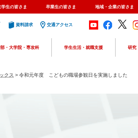
在学生の皆さま
卒業生の皆さま
地域・企業の皆さま
ト
資料請求
交通アクセス
学部・大学院・専攻科
学生生活・就職支援
研究
G
o
o
ックス
>
令和元年度 こどもの職場参観日を実施しました
g
l
e
カ
ス
タ
ム
検
索