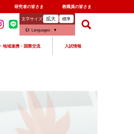
研究者の皆さま
教職員の皆さま
拡大
文字サイズ
標準
検
Languages
索
・地域連携・国際交流
入試情報
すべて
ページ
PDF
検
索
対
象