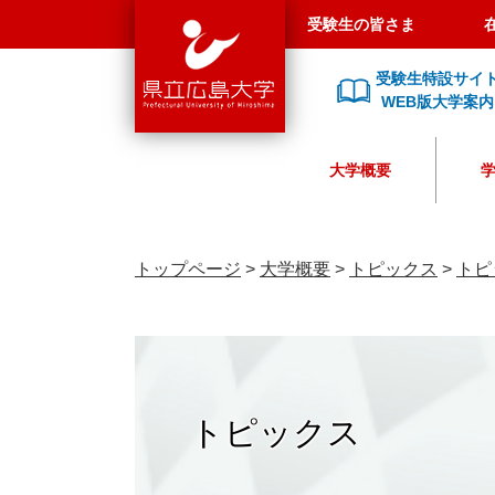
県
ペ
メ
受験生の皆さま
立
ー
ニ
広
ジ
ュ
受験生特設サイ
島
の
ー
WEB版大学案内
大
先
を
学
頭
飛
大学概要
で
ば
す
し
。
て
本
トップページ
>
大学概要
>
トピックス
>
トピ
文
へ
トピックス