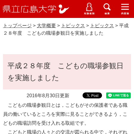
県
ペ
メ
立
ー
ニ
メ
メ
メ
受験生特設サイト
広
ニ
ニ
ニ
ジ
ュ
WEB版大学案内
島
ュ
ュ
ュ
トップページ
>
大学概要
>
トピックス
>
トピックス
>
平成
の
ー
大学概要
受験生の皆さま
大
ー
ー
ー
学
２８年度 こどもの職場参観日を実施しました
先
を
資料請求
頭
飛
在学生の皆さま
学部・大学院・専攻科
トピックス
で
ば
交通アクセス
す
し
本
卒業生の皆さま
学生生活・就職支援
。
て
平成２８年度 こどもの職場参観日
文
本
地域・企業の皆さま
を実施しました
研究・地域連携・国際交流
文
Languages
へ
研究者の皆さま
English
中文簡体
中文繁体
한국어
日本語
入試情報
2016年8月30日更新
こどもの職場参観日とは，こどもがその保護者である職
教職員の皆さま
G
員の働いているところを実際に見ることができるよう，こ
o
o
どもの職場訪問を受け入れる取組です。
すべて
ページ
PDF
g
こどもと職場の人々との交流が図られる中で，それぞれ
l