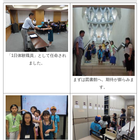
「1日体験職員」として任命され
ました。
まずは図書館へ。期待が膨らみま
す。