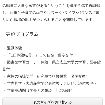
e
の職員に大事な家族があるということを職場全体で再認識
カ
し，仕事と子育ての両立や，ワーク･ライフ･バランスに取
ス
タ
り組む職場の風土がつくられることを期待しています。
ム
検
索
実施プログラム
・ 通勤体験
・ 「1日体験職員」として任命，辞令交付
・ 図書館学習コーナー体験（県立広島大学の学習，図書館
見学）
・ 家族の職場訪問（研究室で模擬授業，名刺交換）
・ 学内見学（大講義室で発表体験，テレビ会議体験 等）
・ 学長室訪問（学長との懇談，記念撮影）
表のサイズを切り替える