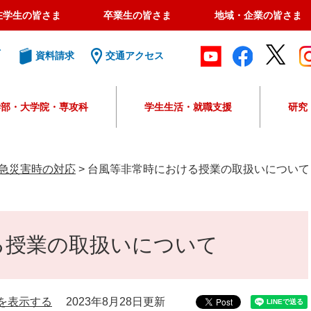
在学生の皆さま
卒業生の皆さま
地域・企業の皆さま
ト
資料請求
交通アクセス
学部・大学院・専攻科
学生生活・就職支援
研究
G
o
o
急災害時の対応
>
台風等非常時における授業の取扱いについて
g
l
e
カ
る授業の取扱いについて
ス
タ
ム
検
索
を表示する
2023年8月28日更新