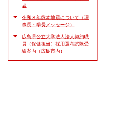
者
令和８年熊本地震について（理
事長・学長メッセージ）
広島県公立大学法人法人契約職
員（保健担当）採用選考試験受
験案内（広島市内）