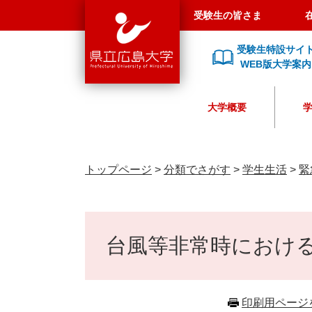
県
ペ
メ
受験生の皆さま
立
ー
ニ
広
ジ
ュ
受験生特設サイ
島
の
ー
WEB版大学案内
大
先
を
学
頭
飛
大学概要
で
ば
す
し
。
て
本
トップページ
>
分類でさがす
>
学生生活
>
緊
文
へ
本
文
台風等非常時におけ
印刷用ページ