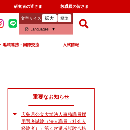
研究者の皆さま
教職員の皆さま
拡大
文字サイズ
標準
検
Languages
索
・地域連携・国際交流
入試情報
すべて
ページ
PDF
検
索
対
象
重要なお知らせ
広島県公立大学法人事務職員採
用選考試験（法人職員（社会人
経験者））第４次選考試験合格