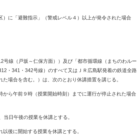
区）に「避難指示」（警戒レベル４）以上が発令された場合
12号線（戸坂～仁保方面））及び「都市循環線（まちのわルー
・312・341・342号線）のすべて又はＪＲ広島駅発着の鉄道全路
れた場合を含む。）は、次のとおり休講措置を講じる。
時から午前９時（授業開始時刻）までに運行が停止された場合
は、当日午後の授業を休講とする。
れ以後に開始する授業を休講とする。