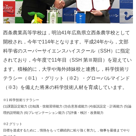
西条農業高等学校は，明治41年広島県立西条農学校として
開校され，今年で114年となります。平成24年から，文部
科学省のスーパーサイエンスハイスクール（SSH）に指定
されており，今年度で11年目（SSH 第Ⅲ期目）を迎えてい
ます。積極的に，大学や海外姉妹校と連携し，科学技術リ
テラシー（※1）・グリット（※2）・グローバルマインド
（※3）を備えた将来の科学技術人材を育成しています。
※1 科学技術リテラシー
(1)課題設定能力 (2)知識・技能習得能力 (3)合意形成能力 (4)仮説設定・計画能力 (5)論
理的説明能力 (6)プレゼンテーション能力 (7)評価・検討・改善能力
※2 グリット
目標を達成するために，情熱をもって継続的に粘り強く努力し，物事を最後までやり