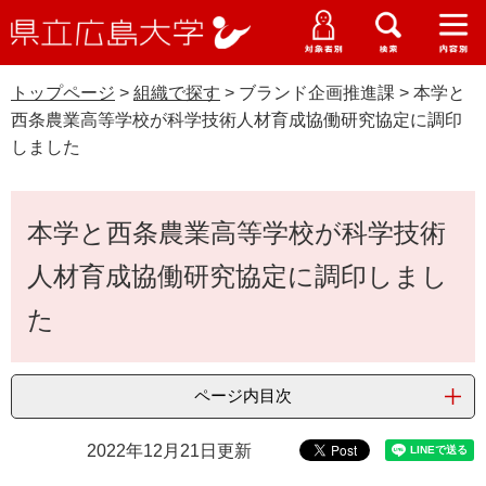
県
ペ
メ
立
ー
ニ
メ
メ
メ
受験生特設サイト
広
ニ
ニ
ニ
ジ
ュ
WEB版大学案内
島
ュ
ュ
ュ
トップページ
>
組織で探す
>
ブランド企画推進課
>
本学と
の
ー
大学概要
受験生の皆さま
大
ー
ー
ー
学
西条農業高等学校が科学技術人材育成協働研究協定に調印
先
を
資料請求
しました
頭
飛
在学生の皆さま
学部・大学院・専攻科
で
ば
交通アクセス
す
し
本
卒業生の皆さま
学生生活・就職支援
本学と西条農業高等学校が科学技術
。
て
文
本
地域・企業の皆さま
人材育成協働研究協定に調印しまし
研究・地域連携・国際交流
文
へ
た
G
研究者の皆さま
入試情報
o
o
すべて
ページ
PDF
g
教職員の皆さま
ページ内目次
l
e
カ
2022年12月21日更新
ス