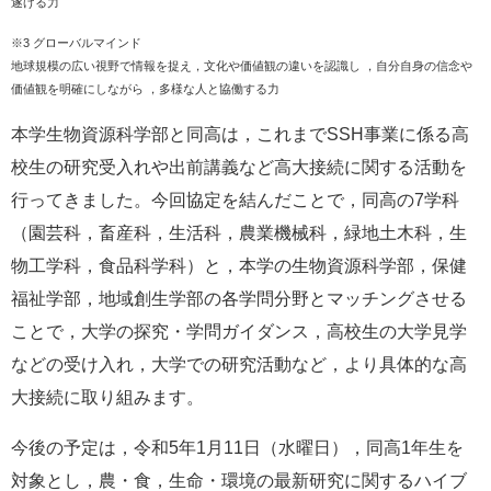
遂げる力
※3 グローバルマインド
地球規模の広い視野で情報を捉え，文化や価値観の違いを認識し ，自分自身の信念や
価値観を明確にしながら ，多様な人と協働する力
​本学生物資源科学部と同高は，​これまでSSH事業に係る高
校生の研究受入れや出前講義など高大接続に関する活動を
行ってきました。今回協定を結んだことで，同高の7学科
（園芸科，畜産科，生活科，農業機械科，緑地土木科，生
物工学科，食品科学科）と，本学の生物資源科学部，保健
福祉学部，地域創生学部の各学問分野とマッチングさせる
ことで，大学の探究・学問ガイダンス，高校生の大学見学
などの受け入れ，大学での研究活動など，より具体的な高
大接続に取り組みます。
今後の予定は，令和5年1月11日（水曜日），同高1年生を
対象とし，農・食，生命・環境の最新研究に関するハイブ