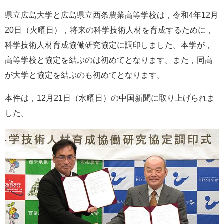
タ
ム
県立広島大学と広島県立西条農業高等学校は，令和4年12月
検
20日（火曜日），将来の科学技術人材を育成するために，
索
科学技術人材育成協働研究協定​に調印しました。本学が，
高等学校と協定を結ぶのは初めてとなります。また，同高
が大学と協定を結ぶのも初めてとなります。
本件は，12月21日（水曜日）の中国新聞に取り上げられま
した。