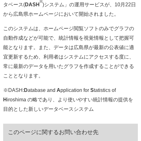
タベース(
DASH
)システム」の運用サービスが、10月22日
e
カ
から広島県ホームページにおいて開始されました。
ス
タ
このシステムは、ホームページ閲覧ソフトのみでグラフの
ム
検
自動作成などが可能で、統計情報を視覚情報として把握可
索
能となります。また、データは広島県が最新の公表値に適
宜更新するため、利用者はシステムにアクセスする度に、
常に最新のデータを用いたグラフを作成することができる
こととなります。
※DASH:
D
atabase and
A
pplication for
S
tatistics of
H
iroshima の略であり、より使いやすい統計情報の提供を
目的とした新しいデータベースシステム
このページに関するお問い合わせ先