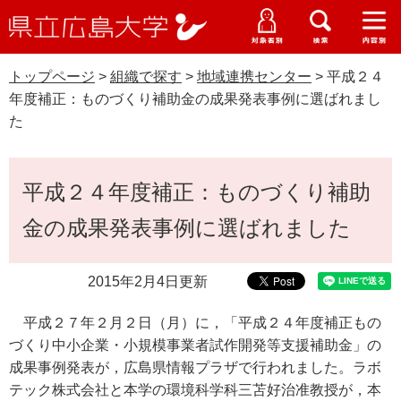
県
ペ
メ
立
ー
ニ
メ
メ
メ
受験生特設サイト
広
ニ
ニ
ニ
ジ
ュ
WEB版大学案内
島
ュ
ュ
ュ
トップページ
>
組織で探す
>
地域連携センター
>
平成２４
の
ー
大学概要
受験生の皆さま
大
ー
ー
ー
学
年度補正：ものづくり補助金の成果発表事例に選ばれまし
先
を
資料請求
た
頭
飛
在学生の皆さま
学部・大学院・専攻科
で
ば
交通アクセス
す
し
本
卒業生の皆さま
学生生活・就職支援
平成２４年度補正：ものづくり補助
。
て
文
本
地域・企業の皆さま
金の成果発表事例に選ばれました
研究・地域連携・国際交流
文
Languages
へ
研究者の皆さま
English
中文簡体
中文繁体
한국어
日本語
入試情報
2015年2月4日更新
教職員の皆さま
平成２７年２月２日（月）に，「平成２４年度補正もの
G
づくり中小企業・小規模事業者試作開発等支援補助金」の
o
o
成果事例発表が，広島県情報プラザで行われました。ラボ
すべて
ページ
PDF
g
テック株式会社と本学の環境科学科三苫好治准教授が，本
l