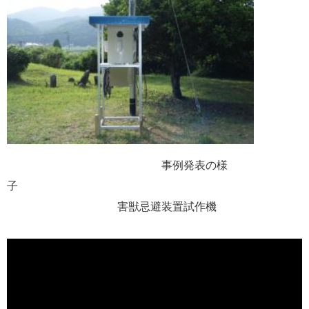
事例発表の様
子
害獣忌避装置試作機