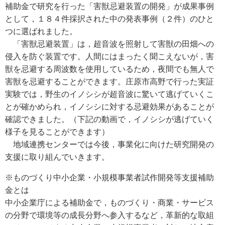
補助金で研究を行った「害獣忌避装置の開発」が成果事例
e
として，１８４件採択された中の発表事例（２件）のひと
カ
ス
つに選ばれました。
タ
「害獣忌避装置」は，超音波を照射して害獣の田畑への
ム
侵入を防ぐ装置です。人間にはまったく聞こえないが，害
検
獣を忌避する周波数を使用しているため，夜間でも無人で
索
害獣を忌避することができます。庄原市高野で行った実証
実験では，野生のイノシシが超音波に驚いて逃げていくこ
とが確かめられ，イノシシに対する忌避効果があることが
確認できました。（下記の動画で，イノシシが逃げていく
様子を見ることができます）
地域連携センターでは今後，事業化に向けた研究開発の
支援に取り組んでいきます。
※ものづくり中小企業・小規模事業者試作開発等支援補助
金とは
中小企業庁による補助金で，ものづくり・商業・サービス
の分野で環境等の成長分野へ参入するなど，革新的な取組