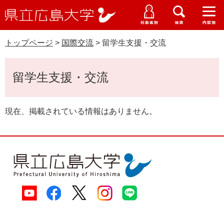
県
ペ
メ
立
ー
ニ
メ
メ
メ
受験生特設サイト
広
ニ
ニ
ニ
ジ
ュ
WEB版大学案内
島
ュ
ュ
ュ
トップページ
>
国際交流
>
留学生支援・交流
の
ー
大学概要
受験生の皆さま
大
ー
ー
ー
学
先
を
資料請求
本
頭
飛
在学生の皆さま
学部・大学院・専攻科
留学生支援・交流
文
で
ば
交通アクセス
す
し
卒業生の皆さま
学生生活・就職支援
。
て
現在、掲載されている情報はありません。
本
地域・企業の皆さま
研究・地域連携・国際交流
文
Languages
へ
研究者の皆さま
English
中文簡体
中文繁体
한국어
日本語
入試情報
教職員の皆さま
G
o
o
すべて
ページ
PDF
g
l