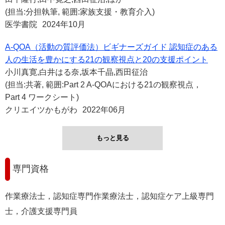
(担当:分担執筆, 範囲:家族支援・教育介入)
医学書院
2024年10月
A-QOA（活動の質評価法）ビギナーズガイド 認知症のある
人の生活を豊かにする21の観察視点と20の支援ポイント
小川真寛,白井はる奈,坂本千晶,西田征治
(担当:共著, 範囲:Part 2 A-QOAにおける21の観察視点，
Part 4 ワークシート)
クリエイツかもがわ
2022年06月
もっと見る
専門資格
作業療法士，認知症専門作業療法士，認知症ケア上級専門
士，介護支援専門員