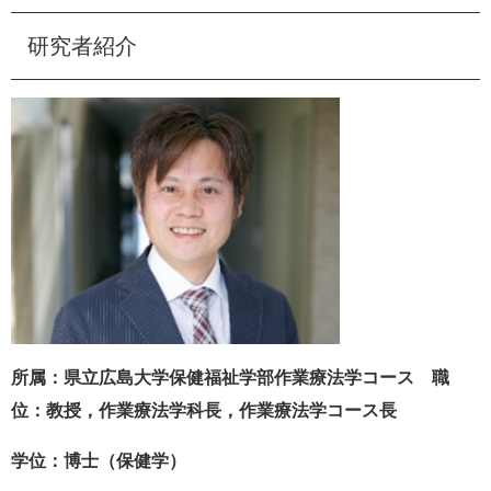
e
カ
研究者紹介
ス
タ
ム
検
索
所属：県立広島大学保健福祉学部作業療法学コース 職
位：教授，作業療法学科長，作業療法学コース長
学位：博士（保健学）