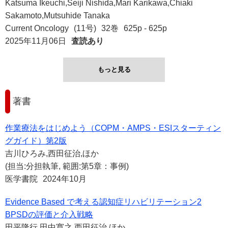
Katsuma Ikeuchi,Seiji Nishida,Mari Karikawa,Chiaki
Sakamoto,Mutsuhide Tanaka
Current Oncology
(11号)
32巻
625p - 625p
2025年11月06日
査読あり
もっと見る
著書
作業療法をはじめよう（COPM・AMPS・ESIスターティン
グガイド）第2版
吉川ひろみ,西田征治,ほか
(担当:分担執筆, 範囲:第5章：事例)
医学書院
2024年10月
Evidence Based で考える認知症リハビリテーション2
BPSDの評価と介入戦略
田平隆行,田中寛之,西田征治,ほか