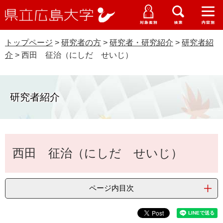
県
ペ
メ
立
ー
ニ
メ
メ
メ
受験生特設サイト
広
ニ
ニ
ニ
ジ
ュ
WEB版大学案内
島
ュ
ュ
ュ
トップページ
>
研究者の方
>
研究者・研究紹介
>
研究者紹
の
ー
大学概要
受験生の皆さま
大
ー
ー
ー
学
介
>
西田 征治（にしだ せいじ）
先
を
資料請求
頭
飛
在学生の皆さま
学部・大学院・専攻科
で
ば
交通アクセス
す
し
研究者紹介
卒業生の皆さま
学生生活・就職支援
。
て
本
地域・企業の皆さま
研究・地域連携・国際交流
文
Languages
本
へ
西田 征治（にしだ せいじ）
研究者の皆さま
文
English
中文簡体
中文繁体
한국어
日本語
入試情報
教職員の皆さま
G
ページ内目次
o
o
すべて
ページ
PDF
g
l