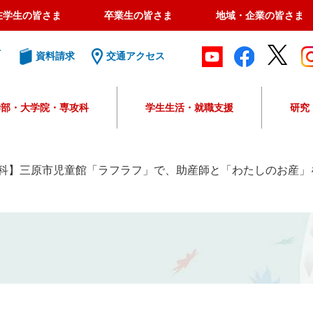
在学生の皆さま
卒業生の皆さま
地域・企業の皆さま
ト
資料請求
交通アクセス
学部・大学院・専攻科
学生生活・就職支援
研究
G
o
o
科】三原市児童館「ラフラフ」で、助産師と「わたしのお産」
g
l
e
カ
ス
タ
ム
検
索