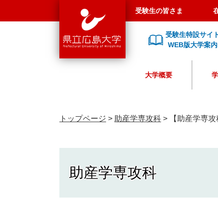
県
ペ
メ
受験生の皆さま
立
ー
ニ
広
ジ
ュ
受験生特設サイ
島
の
ー
WEB版大学案内
大
先
を
学
頭
飛
大学概要
で
ば
す
し
。
て
本
トップページ
>
助産学専攻科
>
【助産学専攻
文
へ
助産学専攻科