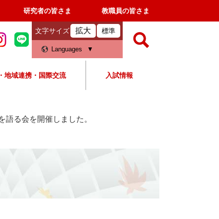
研究者の皆さま
教職員の皆さま
拡大
文字サイズ
標準
検
Languages
索
・地域連携・国際交流
入試情報
すべて
ページ
PDF
検
索
を語る会を開催しました。
対
象