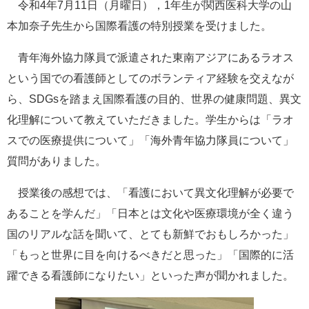
令和4年7月11日（月曜日），1年生が関西医科大学の山
e
本加奈子先生から国際看護の特別授業を受けました。
カ
ス
タ
青年海外協力隊員で派遣された東南アジアにあるラオス
ム
という国での看護師としてのボランティア経験を交えなが
検
索
ら、SDGsを踏まえ国際看護の目的、世界の健康問題、異文
化理解について教えていただきました。学生からは「ラオ
スでの医療提供について」「海外青年協力隊員について」
質問がありました。
授業後の感想では、「看護において異文化理解が必要で
あることを学んだ」「日本とは文化や医療環境が全く違う
国のリアルな話を聞いて、とても新鮮でおもしろかった」
「もっと世界に目を向けるべきだと思った」「国際的に活
躍できる看護師になりたい」といった声が聞かれました。