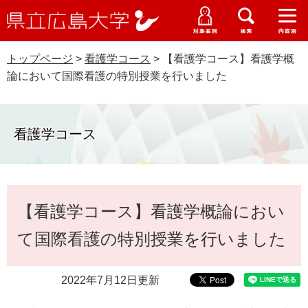
県
ペ
メ
立
ー
ニ
メ
メ
メ
受験生特設サイト
広
ニ
ニ
ニ
ジ
ュ
WEB版大学案内
島
ュ
ュ
ュ
トップページ
>
看護学コース
>
【看護学コース】看護学概
の
ー
大学概要
受験生の皆さま
大
ー
ー
ー
学
論において国際看護の特別授業を行いました
先
を
資料請求
頭
飛
在学生の皆さま
学部・大学院・専攻科
で
ば
交通アクセス
す
し
看護学コース
卒業生の皆さま
学生生活・就職支援
。
て
本
地域・企業の皆さま
研究・地域連携・国際交流
文
Languages
本
へ
【看護学コース】看護学概論におい
研究者の皆さま
文
English
中文簡体
中文繁体
한국어
日本語
入試情報
て国際看護の特別授業を行いました
教職員の皆さま
G
o
2022年7月12日更新
o
すべて
ページ
PDF
g
l