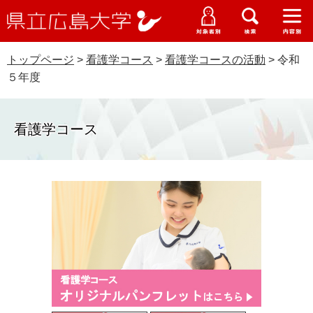
県
ペ
メ
立
ー
ニ
メ
メ
メ
受験生特設サイト
広
ニ
ニ
ニ
ジ
ュ
WEB版大学案内
島
ュ
ュ
ュ
トップページ
>
看護学コース
>
看護学コースの活動
>
令和
の
ー
大学概要
受験生の皆さま
大
ー
ー
ー
学
５年度
先
を
資料請求
頭
飛
在学生の皆さま
学部・大学院・専攻科
で
ば
交通アクセス
看護学コース
す
し
卒業生の皆さま
学生生活・就職支援
。
て
本
地域・企業の皆さま
研究・地域連携・国際交流
文
Languages
へ
研究者の皆さま
English
中文簡体
中文繁体
한국어
日本語
入試情報
教職員の皆さま
G
o
o
すべて
ページ
PDF
g
l