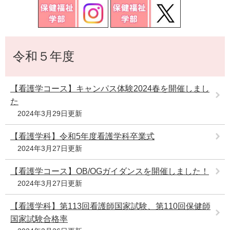
e
カ
ス
タ
本
ム
令和５年度
文
検
索
【看護学コース】キャンパス体験2024春を開催しまし
た
2024年3月29日更新
【看護学科】令和5年度看護学科卒業式
2024年3月27日更新
【看護学コース】OB/OGガイダンスを開催しました！
2024年3月27日更新
【看護学科】第113回看護師国家試験、第110回保健師
国家試験合格率