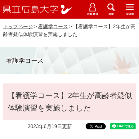
県
ペ
メ
立
ー
ニ
メ
メ
メ
受験生特設サイト
広
ニ
ニ
ニ
ジ
ュ
WEB版大学案内
島
ュ
ュ
ュ
トップページ
>
看護学コース
>
【看護学コース】2年生が高
の
ー
大学概要
受験生の皆さま
大
ー
ー
ー
学
齢者疑似体験演習を実施しました
先
を
資料請求
頭
飛
在学生の皆さま
学部・大学院・専攻科
で
ば
交通アクセス
す
し
看護学コース
卒業生の皆さま
学生生活・就職支援
。
て
本
地域・企業の皆さま
研究・地域連携・国際交流
文
Languages
本
へ
【看護学コース】2年生が高齢者疑似
研究者の皆さま
文
English
中文簡体
中文繁体
한국어
日本語
入試情報
体験演習を実施しました
教職員の皆さま
G
o
2023年6月19日更新
o
すべて
ページ
PDF
g
l