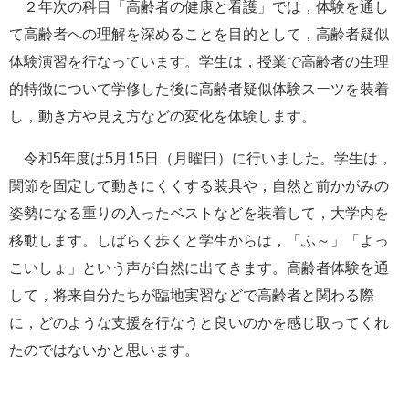
２年次の科目「高齢者の健康と看護」では，体験を通し
e
て高齢者への理解を深めることを目的として，高齢者疑似
カ
ス
体験演習を行なっています。学生は，授業で高齢者の生理
タ
的特徴について学修した後に高齢者疑似体験スーツを装着
ム
検
し，動き方や見え方などの変化を体験します。
索
令和5年度は5月15日（月曜日）に行いました。学生は，
関節を固定して動きにくくする装具や，自然と前かがみの
姿勢になる重りの入ったベストなどを装着して，大学内を
移動します。しばらく歩くと学生からは，「ふ～」「よっ
こいしょ」という声が自然に出てきます。高齢者体験を通
して，将来自分たちが臨地実習などで高齢者と関わる際
に，どのような支援を行なうと良いのかを感じ取ってくれ
たのではないかと思います。