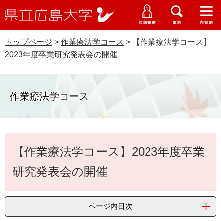
県
ペ
メ
立
ー
ニ
メ
メ
メ
受験生特設サイト
広
ニ
ニ
ニ
ジ
ュ
WEB版大学案内
島
ュ
ュ
ュ
トップページ
>
作業療法学コース
>
【作業療法学コース】
の
ー
大学概要
受験生の皆さま
大
ー
ー
ー
学
2023年度卒業研究発表会の開催
先
を
資料請求
頭
飛
在学生の皆さま
学部・大学院・専攻科
で
ば
交通アクセス
す
し
作業療法学コース
卒業生の皆さま
学生生活・就職支援
。
て
本
地域・企業の皆さま
研究・地域連携・国際交流
文
Languages
本
へ
【作業療法学コース】2023年度卒業
研究者の皆さま
文
English
中文簡体
中文繁体
한국어
日本語
入試情報
研究発表会の開催
教職員の皆さま
G
o
o
すべて
ページ
PDF
ページ内目次
g
l