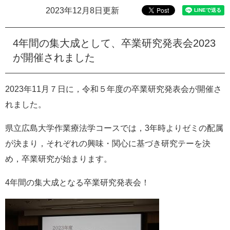
e
2023年12月8日更新
カ
ス
タ
4年間の集大成として、卒業研究発表会2023
ム
が開催されました
検
索
2023年11月７日に，令和５年度の卒業研究発表会が開催さ
れました。
県立広島大学作業療法学コースでは，3年時よりゼミの配属
が決まり，それぞれの興味・関心に基づき研究テーを決
め，卒業研究が始まります。
4年間の集大成となる卒業研究発表会！