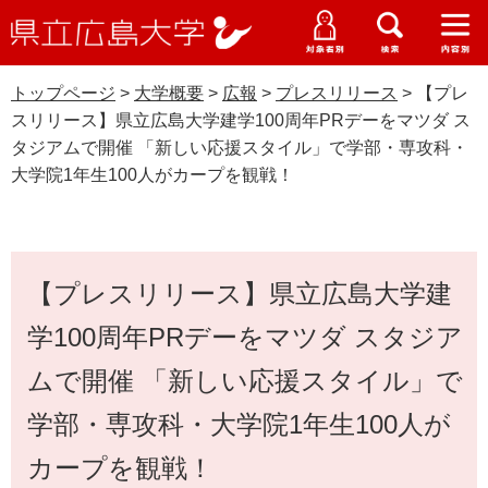
県
ペ
メ
立
ー
ニ
メ
メ
メ
受験生特設サイト
広
ニ
ニ
ニ
ジ
ュ
WEB版大学案内
島
ュ
ュ
ュ
トップページ
>
大学概要
>
広報
>
プレスリリース
>
【プレ
の
ー
大学概要
受験生の皆さま
大
ー
ー
ー
学
スリリース】県立広島大学建学100周年PRデーをマツダ ス
先
を
資料請求
タジアムで開催 「新しい応援スタイル」で学部・専攻科・
頭
飛
在学生の皆さま
学部・大学院・専攻科
大学院1年生100人がカープを観戦！
で
ば
交通アクセス
す
し
卒業生の皆さま
プレスリリース
学生生活・就職支援
。
て
本
本
地域・企業の皆さま
研究・地域連携・国際交流
文
【プレスリリース】県立広島大学建
文
Languages
へ
研究者の皆さま
学100周年PRデーをマツダ スタジア
English
中文簡体
中文繁体
한국어
日本語
入試情報
ムで開催 「新しい応援スタイル」で
教職員の皆さま
G
学部・専攻科・大学院1年生100人が
o
o
すべて
ページ
PDF
カープを観戦！
g
l