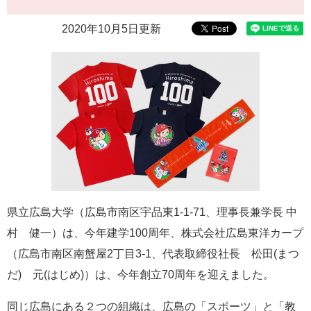
e
カ
2020年10月5日更新
ス
タ
ム
検
索
県立広島大学（広島市南区宇品東1-1-71、理事長兼学長 中
村 健一）は、今年建学100周年、株式会社広島東洋カープ
（広島市南区南蟹屋2丁目3-1、代表取締役社長 松田(まつ
だ) 元(はじめ)）は、今年創立70周年を迎えました。
同じ広島にある２つの組織は、広島の「スポーツ」と「教