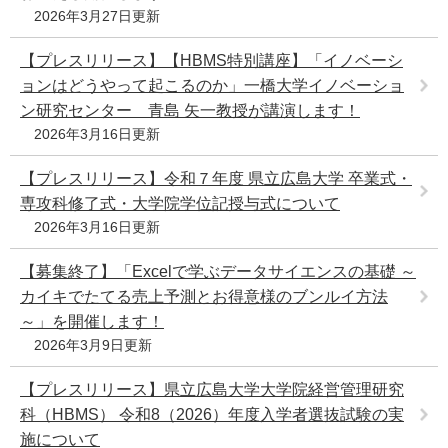
2026年3月27日更新
e
カ
ス
【プレスリリース】【HBMS特別講座】「イノベーシ
タ
ョンはどうやって起こるのか」一橋大学イノベーショ
ム
ン研究センター 青島 矢一教授が講演します！
検
2026年3月16日更新
索
【プレスリリース】令和７年度 県立広島大学 卒業式・
専攻科修了式・大学院学位記授与式について
2026年3月16日更新
【募集終了】「Excelで学ぶデータサイエンスの基礎 ～
カイキでたてる売上予測とお得意様のブンルイ方法
～」を開催します！
2026年3月9日更新
【プレスリリース】県立広島大学大学院経営管理研究
科（HBMS） 令和8（2026）年度入学者選抜試験の実
施について