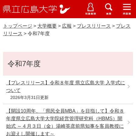
県
ペ
メ
立
ー
ニ
メ
メ
メ
受験生特設サイト
広
ニ
ニ
ニ
ジ
ュ
WEB版大学案内
島
ュ
ュ
ュ
トップページ
>
大学概要
>
広報
>
プレスリリース
>
プレス
の
ー
大学概要
受験生の皆さま
大
ー
ー
ー
学
リリース
>
令和7年度
先
を
資料請求
頭
飛
プレスリリース
在学生の皆さま
学部・大学院・専攻科
で
ば
交通アクセス
本
す
し
卒業生の皆さま
学生生活・就職支援
令和7年度
文
。
て
本
地域・企業の皆さま
研究・地域連携・国際交流
文
【プレスリリース】令和８年度 県立広島大学 入学式に
Languages
へ
ついて
研究者の皆さま
English
中文簡体
中文繁体
한국어
日本語
入試情報
2026年3月31日更新
教職員の皆さま
【開設10周年、「県民全員MBA」を目指して】令和８
G
o
年度県立広島大学大学院経営管理研究科（HBMS）開
o
すべて
ページ
PDF
始式 ～４月３日（金）湯崎英彦前県知事を客員教授に
g
お迎えし開催します～
l