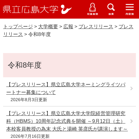
県
ペ
メ
立
ー
ニ
メ
メ
メ
受験生特設サイト
広
ニ
ニ
ニ
ジ
ュ
WEB版大学案内
島
ュ
ュ
ュ
トップページ
>
大学概要
>
広報
>
プレスリリース
>
プレス
の
ー
大学概要
受験生の皆さま
大
ー
ー
ー
学
リリース
>
令和8年度
先
を
資料請求
頭
飛
プレスリリース
在学生の皆さま
学部・大学院・専攻科
で
ば
交通アクセス
本
す
し
卒業生の皆さま
学生生活・就職支援
令和8年度
文
。
て
本
地域・企業の皆さま
研究・地域連携・国際交流
文
【プレスリリース】県立広島大学ネーミングライツパ
Languages
へ
ートナー募集について
研究者の皆さま
English
中文簡体
中文繁体
한국어
日本語
入試情報
2026年8月3日更新
教職員の皆さま
【プレスリリース】県立広島大学大学院経営管理研究
G
o
科（HBMS）10周年記念式典を開催 ～9月12日（土）
o
すべて
ページ
PDF
本校客員教授の為末 大氏と湯崎 英彦氏が講演します～
g
2026年7月16日更新
l