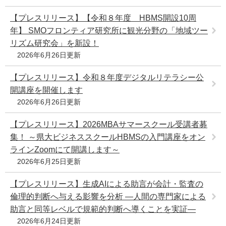
e
【プレスリリース】【令和８年度 HBMS開設10周
カ
ス
年】 SMOフロンティア研究所に観光分野の「地域ツー
タ
リズム研究会」を新設！
ム
2026年6月26日更新
検
索
【プレスリリース】令和８年度デジタルリテラシー公
開講座を開催します
2026年6月26日更新
【プレスリリース】2026MBAサマースクール受講者募
集！ ～県大ビジネススクールHBMSの入門講座をオン
ラインZoomにて開講します～
2026年6月25日更新
【プレスリリース】生成AIによる助言が会計・監査の
倫理的判断へ与える影響を分析 ―人間の専門家による
助言と同等レベルで規範的判断へ導くことを実証―
2026年6月24日更新