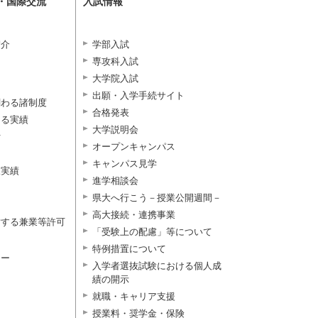
・国際交流
入試情報
紹介
学部入試
専攻科入試
大学院入試
出願・入学手続サイト
関わる諸制度
合格発表
よる実績
大学説明会
付
オープンキャンパス
キャンパス見学
択実績
進学相談会
県大へ行こう－授業公開週間－
高大接続・連携事業
対する兼業等許可
「受験上の配慮」等について
特例措置について
ター
入学者選抜試験における個人成
績の開示
就職・キャリア支援
授業料・奨学金・保険