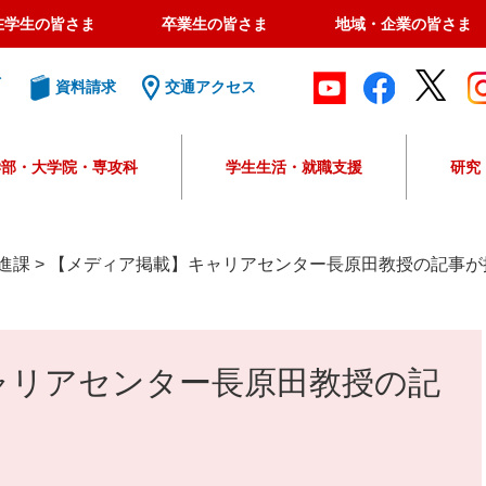
在学生の皆さま
卒業生の皆さま
地域・企業の皆さま
ト
資料請求
交通アクセス
学部・大学院・専攻科
学生生活・就職支援
研究
G
o
o
進課
>
【メディア掲載】キャリアセンター長原田教授の記事が
g
l
e
カ
ャリアセンター長原田教授の記
ス
タ
ム
検
索