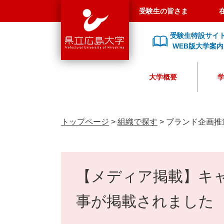
県
ペ
メ
受験生の皆さま
立
ー
ニ
広
ジ
ュ
受験生特設サイ
島
の
ー
WEB版大学案内
大
先
を
学
頭
飛
大学概要
で
ば
す
し
。
て
本
トップページ
>
組織で探す
>
ブランド企画推
文
へ
本
文
【メディア掲載】キ
事が掲載されました