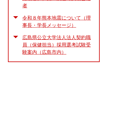
者
令和８年熊本地震について（理
事長・学長メッセージ）
広島県公立大学法人法人契約職
員（保健担当）採用選考試験受
験案内（広島市内）