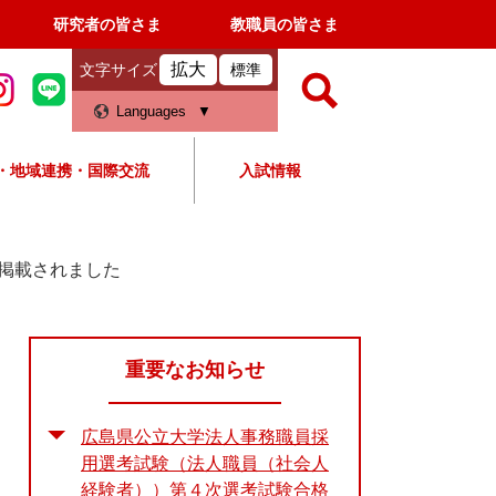
研究者の皆さま
教職員の皆さま
拡大
文字サイズ
標準
検
Languages
索
・地域連携・国際交流
入試情報
すべて
ページ
PDF
検
索
掲載されました
対
象
重要なお知らせ
広島県公立大学法人事務職員採
用選考試験（法人職員（社会人
経験者））第４次選考試験合格