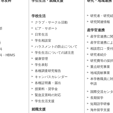
・専攻科
学生生活・就職支援
研究・地域連携
学校生活
研究者・研究
研究関連情報
クラブ・サークル活動
部
ピア・サポート
産学官連携
日常生活
産学官連携に
学生相談室
科
産学官連携に
ハラスメントの防止について
相談窓口・受
科
学生生活についての諸注意
研究者紹介
科・HBMS
健康管理
研究費等の採
学生表彰
重点研究事業
各種調査研究報告
地域貢献事業
キャンパスカレンダー
本学教職員に
各種証明書・届出
申請
授業料・奨学金
国際交流セン
緊急災害時の対応
長期留学
学生生活支援
短期語学研修
就職支援
海外留学支援