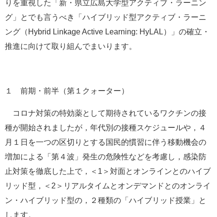
りを重視した「新・県立広島大学型アクティブ・ラーニン
グ」とでも言うべき「ハイブリッド型アクティブ・ラーニ
ング（Hybrid Linkage Active Learning: HyLAL）」の確立・
推進に向けて取り組んでまいります。
１ 前期・前半（第１クォーター）
コロナ対策の特効薬として期待されているワクチンの接
種が開始されましたが，年代別の接種スケジュールや，４
月１日を一つの区切りとする国民的慣習に伴う移動機会の
増加による「第４波」発生の危険性などを考慮し，感染防
止対策を徹底した上で，＜1＞対面とオンラインとのハイブ
リッド型，＜2＞リアルタイムとオンデマンドとのオンライ
ン・ハイブリッド型の，２種類の「ハイブリッド授業」と
します。