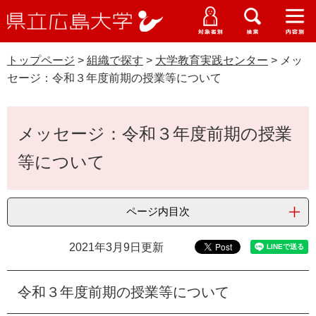
県
ペ
メ
立
ー
ニ
メ
メ
メ
受験生特設サイト
広
ニ
ニ
ニ
ジ
ュ
WEB版大学案内
島
ュ
ュ
ュ
トップページ
>
組織で探す
>
大学教育実践センター
>
メッ
の
ー
大学概要
受験生の皆さま
大
ー
ー
ー
学
セージ：令和３年度前期の授業等について
先
を
資料請求
頭
飛
在学生の皆さま
学部・大学院・専攻科
で
ば
本
交通アクセス
メッセージ：令和３年度前期の授業
す
し
文
卒業生の皆さま
学生生活・就職支援
。
て
等について
本
地域・企業の皆さま
研究・地域連携・国際交流
文
Languages
へ
ページ内目次
研究者の皆さま
English
中文簡体
中文繁体
한국어
日本語
入試情報
2021年3月9日更新
教職員の皆さま
G
o
o
令和３年度前期の授業等について
すべて
ページ
PDF
g
l