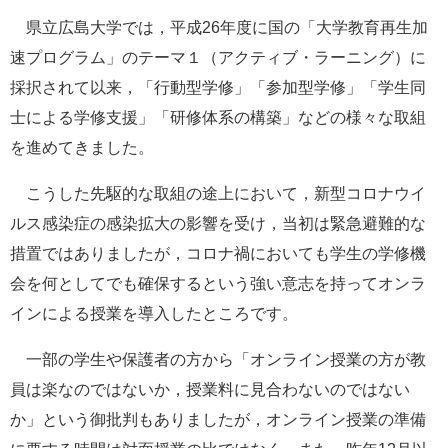
e
県立広島大学では，平成26年度に国の「大学教育再生加
カ
速プログラム」のテーマ１（アクティブ・ラーニング）に
ス
タ
採択されて以来，「行動型学修」「参加型学修」「学生同
ム
士による学修支援」「研修体系の構築」などの様々な取組
検
索
を進めてきました。
こうした先駆的な取組の途上において，新型コロナウイ
ルス感染症の感染拡大の影響を受け，当初は緊急避難的な
措置ではありましたが，コロナ禍においても学生の学修機
会を何としてでも確保するという強い意志を持ってオンラ
インによる授業を導入したところです。
一部の学生や保護者の方から「オンライン授業の方が教
員は楽なのではないか，授業料に見合わないのではない
か」という御批判もありましたが，オンライン授業の準備