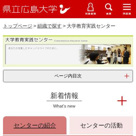
県
ペ
メ
立
ー
ニ
メ
メ
メ
受験生特設サイト
広
ニ
ニ
ニ
ジ
ュ
WEB版大学案内
島
ュ
ュ
ュ
トップページ
>
組織で探す
>
大学教育実践センター
の
ー
大学概要
受験生の皆さま
大
ー
ー
ー
学
先
を
資料請求
本
頭
飛
在学生の皆さま
学部・大学院・専攻科
文
で
ば
交通アクセス
す
し
卒業生の皆さま
学生生活・就職支援
。
て
大
本
ページ内目次
地域・企業の皆さま
研究・地域連携・国際交流
文
学
Languages
へ
研究者の皆さま
English
中文簡体
中文繁体
한국어
日本語
新着情報
入試情報
教
What's new
育
教職員の皆さま
G
o
実
o
センターの紹介
センターの活動
すべて
ページ
PDF
g
践
l