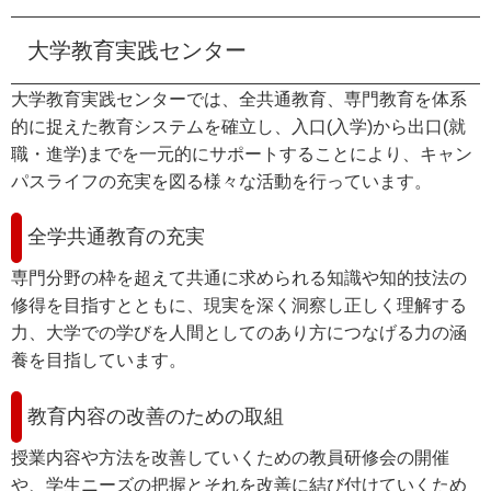
e
セ
カ
大学教育実践センター
ス
ン
タ
大学教育実践センターでは、全共通教育、専門教育を体系
ム
タ
的に捉えた教育システムを確立し、入口(入学)から出口(就
検
索
職・進学)までを一元的にサポートすることにより、キャン
ー
パスライフの充実を図る様々な活動を行っています。
全学共通教育の充実
専門分野の枠を超えて共通に求められる知識や知的技法の
修得を目指すとともに、現実を深く洞察し正しく理解する
力、大学での学びを人間としてのあり方につなげる力の涵
養を目指しています。
教育内容の改善のための取組
授業内容や方法を改善していくための教員研修会の開催
や、学生ニーズの把握とそれを改善に結び付けていくため