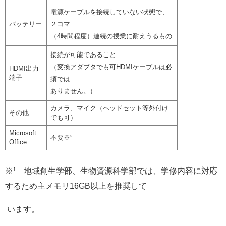
電源ケーブルを接続していない状態で、
バッテリー
２コマ
（4時間程度）連続の授業に耐えうるもの
接続が可能であること
（変換アダプタでも可HDMIケーブルは必
HDMI出力
端子
須では
ありません。）
カメラ、マイク（ヘッドセット等外付け
その他
でも可）
Microsoft
不要※²
Office
※¹ 地域創生学部、生物資源科学部では、学修内容に対応
するため主メモリ16GB以上を推奨して
います。