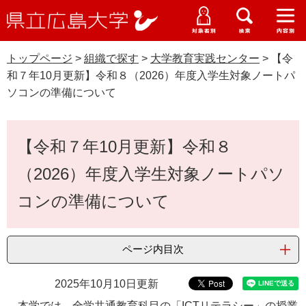
県
ペ
メ
立
ー
ニ
メ
メ
メ
受験生特設サイト
広
ニ
ニ
ニ
ジ
ュ
WEB版大学案内
島
ュ
ュ
ュ
トップページ
>
組織で探す
>
大学教育実践センター
>
【令
の
ー
大学概要
受験生の皆さま
大
ー
ー
ー
学
和７年10月更新】令和８（2026）年度入学生対象ノートパ
先
を
資料請求
ソコンの準備について
頭
飛
在学生の皆さま
学部・大学院・専攻科
で
ば
交通アクセス
す
し
本
卒業生の皆さま
学生生活・就職支援
【令和７年10月更新】令和８
。
て
文
本
地域・企業の皆さま
（2026）年度入学生対象ノートパソ
研究・地域連携・国際交流
文
Languages
へ
コンの準備について
研究者の皆さま
English
中文簡体
中文繁体
한국어
日本語
入試情報
教職員の皆さま
ページ内目次
G
o
o
すべて
ページ
PDF
2025年10月10日更新
g
本学では、全学共通教育科目の「ICTリテラシー」の授業
l