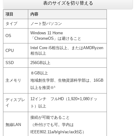
表のサイズを切り替える
項目
内容
タイプ
ノート型パソコン
Windows 11 Home
OS
「ChromeOS」は避けること
Intel Core i5相当以上、またはAMDRyzen
CPU
相当以上
SSD
256GB以上
８GB以上
主メモリ
地域創生学部、生物資源科学部は、16GB
以上を推奨※¹
12インチ フルHD（1,920×1,080ドッ
ディスプレ
イ
ト）以上
接続が可能であること
無線LAN
（外付けでも可。学内は
IEEE802.11a/b/g/n/ac/ax対応）