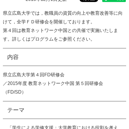
e
カ
県立広島大学では，教職員の資質の向上や教育改善等に向
ス
けて，全学ＦＤ研修会を開催しております。
タ
ム
第４回は教育ネットワーク中国との共催で実施いたしま
検
す。詳しくはプログラムをご参照ください。
索
内容
県立広島大学第４回FD研修会
／2015年度 教育ネットワーク中国 第５回研修会
（FD/SD）
テーマ
「学生による学修支援：大学教育における役割を考え