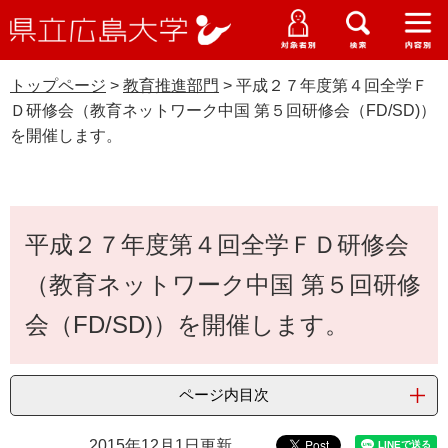
県
ペ
メ
立
ー
ニ
メ
メ
メ
受験生特設サイト
広
ニ
ニ
ニ
ジ
ュ
WEB版大学案内
島
ュ
ュ
ュ
トップページ
>
教育推進部門
>
平成２７年度第４回全学Ｆ
の
ー
大学概要
受験生の皆さま
大
ー
ー
ー
学
Ｄ研修会（教育ネットワーク中国 第５回研修会（FD/SD)）
先
を
資料請求
を開催します。
頭
飛
在学生の皆さま
学部・大学院・専攻科
で
ば
教育推進部門
交通アクセス
す
し
卒業生の皆さま
学生生活・就職支援
。
て
本
本
平成２７年度第４回全学ＦＤ研修会
文
地域・企業の皆さま
研究・地域連携・国際交流
文
Languages
（教育ネットワーク中国 第５回研修
へ
研究者の皆さま
English
中文簡体
中文繁体
한국어
日本語
入試情報
会（FD/SD)）を開催します。
教職員の皆さま
G
o
ページ内目次
o
すべて
ページ
PDF
g
2015年12月1日更新
l