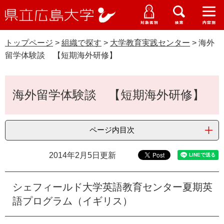
県
ペ
メ
立
ー
ニ
メ
メ
メ
受験生特設サイト
広
ニ
ニ
ニ
ジ
ュ
WEB版大学案内
島
ュ
ュ
ュ
トップページ
>
組織で探す
>
大学教育実践センター
>
海外
の
ー
大学概要
受験生の皆さま
大
ー
ー
ー
学
留学体験談 【短期海外研修】
先
を
資料請求
頭
飛
在学生の皆さま
学部・大学院・専攻科
で
ば
本
交通アクセス
海外留学体験談 【短期海外研修】
す
し
文
卒業生の皆さま
学生生活・就職支援
。
て
本
地域・企業の皆さま
研究・地域連携・国際交流
ページ内目次
文
Languages
へ
研究者の皆さま
English
中文簡体
中文繁体
한국어
日本語
2014年2月5日更新
入試情報
教職員の皆さま
G
シェフィールド大学英語教育センター夏期英
o
語プログラム（イギリス）
o
すべて
ページ
PDF
g
l