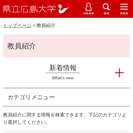
県
ペ
メ
立
ー
ニ
メ
メ
メ
受験生特設サイト
広
ニ
ニ
ニ
ジ
ュ
WEB版大学案内
島
ュ
ュ
ュ
トップページ
>
教員紹介
の
ー
大学概要
受験生の皆さま
大
ー
ー
ー
学
先
を
資料請求
本
頭
飛
在学生の皆さま
学部・大学院・専攻科
教員紹介
文
で
ば
交通アクセス
す
し
卒業生の皆さま
学生生活・就職支援
。
て
新着情報
本
地域・企業の皆さま
研究・地域連携・国際交流
文
What's new
Languages
へ
研究者の皆さま
English
中文簡体
中文繁体
한국어
日本語
入試情報
カテゴリメニュー
教職員の皆さま
G
教員紹介に関する情報を検索できます。下記のカテゴリよ
o
o
り選択してください。
すべて
ページ
PDF
g
l