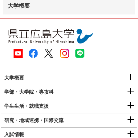
大学概要
e
カ
ス
タ
ム
検
索
大学概要
学部・大学院・専攻科
学生生活・就職支援
研究・地域連携・国際交流
入試情報